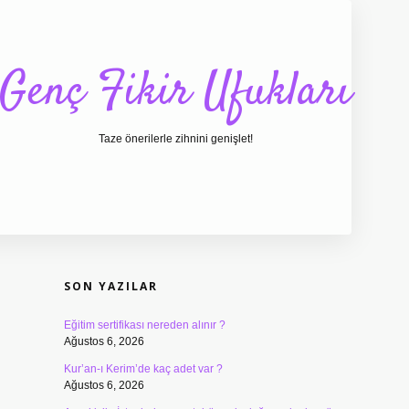
Genç Fikir Ufukları
Taze önerilerle zihnini genişlet!
SIDEBAR
ilbet giriş
ilbet
ilbet 
SON YAZILAR
Eğitim sertifikası nereden alınır ?
Ağustos 6, 2026
Kur’an-ı Kerim’de kaç adet var ?
Ağustos 6, 2026