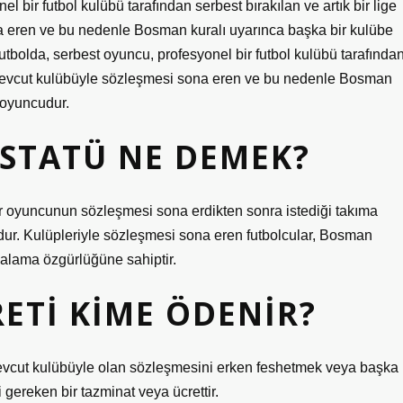
l bir futbol kulübü tarafından serbest bırakılan ve artık bir lige
 eren ve bu nedenle Bosman kuralı uyarınca başka bir kulübe
utbolda, serbest oyuncu, profesyonel bir futbol kulübü tarafında
ya mevcut kulübüyle sözleşmesi sona eren ve bu nedenle Bosman
 oyuncudur.
 STATÜ NE DEMEK?
r oyuncunun sözleşmesi sona erdikten sonra istediği takıma
dur. Kulüpleriyle sözleşmesi sona eren futbolcular, Bosman
zalama özgürlüğüne sahiptir.
ETI KIME ÖDENIR?
vcut kulübüyle olan sözleşmesini erken feshetmek veya başka
gereken bir tazminat veya ücrettir.