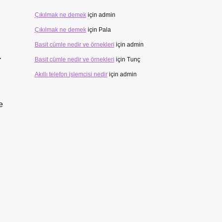
l
Çıkılmak ne demek
için
admin
Çıkılmak ne demek
için
Pala
R
Basit cümle nedir ve örnekleri
için
admin
Basit cümle nedir ve örnekleri
için
Tunç
Akıllı telefon işlemcisi nedir
için
admin
e