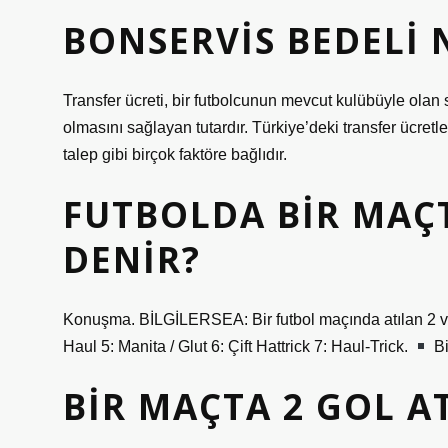
BONSERVIS BEDELI 
Transfer ücreti, bir futbolcunun mevcut kulübüyle olan 
olmasını sağlayan tutardır. Türkiye’deki transfer ücret
talep gibi birçok faktöre bağlıdır.
FUTBOLDA BIR MAÇ
DENIR?
Konuşma. BİLGİLERSEA: Bir futbol maçında atılan 2 veya d
Haul 5: Manita / Glut 6: Çift Hattrick 7: Haul-Trick.
Bi
BIR MAÇTA 2 GOL A