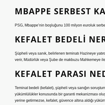
MBAPPE SERBEST K
PSG, Mbappe’nin boşluğunu 100 milyon euroluk serbest
KEFALET BEDELI NE
Şüpheli veya sanık, belirlenen teminatı Hazineye yat
verir, Müdürlük veya Şube de makbuzu Mahkemeye ilet
KEFALET PARASI NE
Teminat bedeli (kefalet), şüpheli veya sanığın soruş
yükümlülükler konusunda bir garanti mekanizması oluş
yerine getirmezse, kefalet, güvence altına aldığı yükümlü