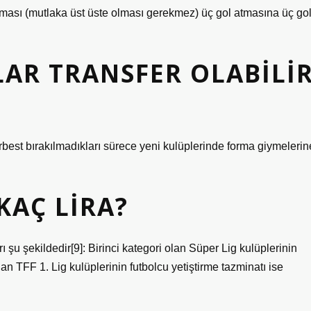
tması (mutlaka üst üste olması gerekmez) üç gol atmasına üç go
AR TRANSFER OLABILI
erbest bırakılmadıkları sürece yeni kulüplerinde forma giymelerin
KAÇ LIRA?
 şu şekildedir[9]: Birinci kategori olan Süper Lig kulüplerinin
lan TFF 1. Lig kulüplerinin futbolcu yetiştirme tazminatı ise