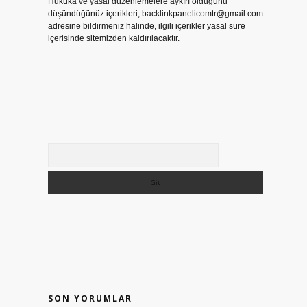
Hukuka ve yasal düzenlemelere aykırı olduğunu
düşündüğünüz içerikleri,
backlinkpanelicomtr@gmail.com
adresine bildirmeniz halinde, ilgili içerikler yasal süre
içerisinde sitemizden kaldırılacaktır.
Arama
SON YORUMLAR