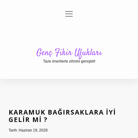
menüyü
Anasayfa
Gizlilik Politikası
Yasal Uyarı
aç
Hakkımızda
Genç Fikir Ufukları
Taze önerilerle zihnini genişlet!
KARAMUK BAĞIRSAKLARA IYI
GELIR MI ?
Tarih: Haziran 19, 2026