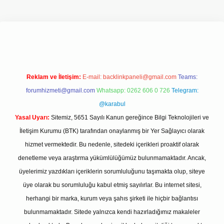
iş adresi
www.betexper.xyz/
Reklam ve İletişim:
E-mail:
backlinkpaneli@gmail.com
Teams:
forumhizmeti@gmail.com
Whatsapp: 0262 606 0 726
Telegram:
@karabul
Yasal Uyarı:
Sitemiz, 5651 Sayılı Kanun gereğince Bilgi Teknolojileri ve
İletişim Kurumu (BTK) tarafından onaylanmış bir Yer Sağlayıcı olarak
hizmet vermektedir. Bu nedenle, sitedeki içerikleri proaktif olarak
denetleme veya araştırma yükümlülüğümüz bulunmamaktadır. Ancak,
üyelerimiz yazdıkları içeriklerin sorumluluğunu taşımakta olup, siteye
üye olarak bu sorumluluğu kabul etmiş sayılırlar. Bu internet sitesi,
herhangi bir marka, kurum veya şahıs şirketi ile hiçbir bağlantısı
bulunmamaktadır. Sitede yalnızca kendi hazırladığımız makaleler