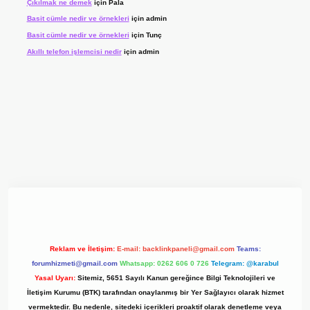
Çıkılmak ne demek
için
Pala
Basit cümle nedir ve örnekleri
için
admin
Basit cümle nedir ve örnekleri
için
Tunç
Akıllı telefon işlemcisi nedir
için
admin
 giriş adresi
www.betexper.xyz/
Reklam ve İletişim:
E-mail:
backlinkpaneli@gmail.com
Teams:
forumhizmeti@gmail.com
Whatsapp: 0262 606 0 726
Telegram: @karabul
Yasal Uyarı:
Sitemiz, 5651 Sayılı Kanun gereğince Bilgi Teknolojileri ve
İletişim Kurumu (BTK) tarafından onaylanmış bir Yer Sağlayıcı olarak hizmet
vermektedir. Bu nedenle, sitedeki içerikleri proaktif olarak denetleme veya