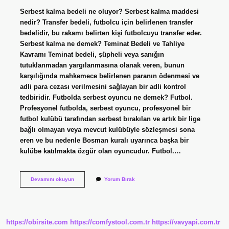
Serbest kalma bedeli ne oluyor? Serbest kalma maddesi
nedir? Transfer bedeli, futbolcu için belirlenen transfer
bedelidir, bu rakamı belirten kişi futbolcuyu transfer eder.
Serbest kalma ne demek? Teminat Bedeli ve Tahliye
Kavramı Teminat bedeli, şüpheli veya sanığın
tutuklanmadan yargılanmasına olanak veren, bunun
karşılığında mahkemece belirlenen paranın ödenmesi ve
adli para cezası verilmesini sağlayan bir adli kontrol
tedbiridir. Futbolda serbest oyuncu ne demek? Futbol.
Profesyonel futbolda, serbest oyuncu, profesyonel bir
futbol kulübü tarafından serbest bırakılan ve artık bir lige
bağlı olmayan veya mevcut kulübüyle sözleşmesi sona
eren ve bu nedenle Bosman kuralı uyarınca başka bir
kulübe katılmakta özgür olan oyuncudur. Futbol.…
Futbolcu
Devamını okuyun
Yorum Bırak
Serbest
Kalma
Bedeli
Nedir
https://obirsite.com
https://comfystool.com.tr
https://vavyapi.com.tr