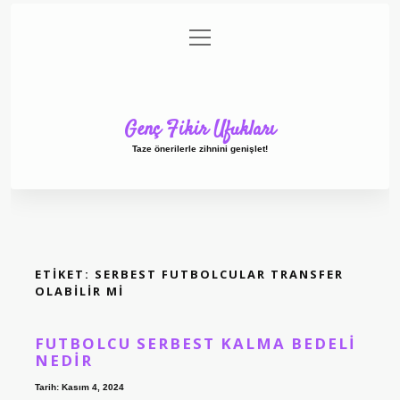
menüyü
Anasayfa
Gizlilik Politikası
Yasal Uyarı
aç
Hakkımızda
Genç Fikir Ufukları
Taze önerilerle zihnini genişlet!
ETIKET:
SERBEST FUTBOLCULAR TRANSFER
OLABILIR MI
FUTBOLCU SERBEST KALMA BEDELI
NEDIR
Tarih: Kasım 4, 2024