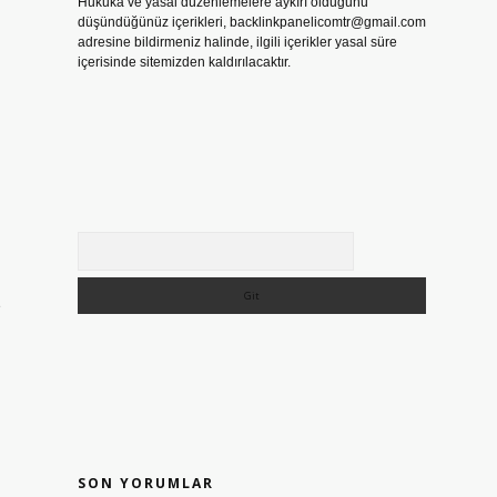
Hukuka ve yasal düzenlemelere aykırı olduğunu
düşündüğünüz içerikleri,
backlinkpanelicomtr@gmail.com
adresine bildirmeniz halinde, ilgili içerikler yasal süre
içerisinde sitemizden kaldırılacaktır.
Arama
2
SON YORUMLAR