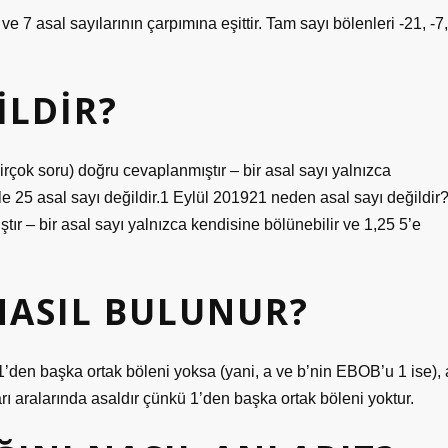
3 ve 7 asal sayılarının çarpımına eşittir. Tam sayı bölenleri -21, -7,
ILDIR?
rçok soru) doğru cevaplanmıştır – bir asal sayı yalnızca
le 25 asal sayı değildir.1 Eylül 201921 neden asal sayı değildir
ır – bir asal sayı yalnızca kendisine bölünebilir ve 1,25 5’e
NASIL BULUNUR?
n 1’den başka ortak böleni yoksa (yani, a ve b’nin EBOB’u 1 ise), 
ları aralarında asaldır çünkü 1’den başka ortak böleni yoktur.