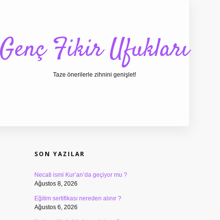
Genç Fikir Ufukları
Taze önerilerle zihnini genişlet!
SIDEBAR
ilbet giriş
ilbet
ilbet g
SON YAZILAR
Necati ismi Kur’an’da geçiyor mu ?
Ağustos 8, 2026
Eğitim sertifikası nereden alınır ?
Ağustos 6, 2026