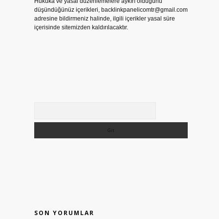
Hukuka ve yasal düzenlemelere aykırı olduğunu
düşündüğünüz içerikleri,
backlinkpanelicomtr@gmail.com
adresine bildirmeniz halinde, ilgili içerikler yasal süre
içerisinde sitemizden kaldırılacaktır.
Arama
SON YORUMLAR