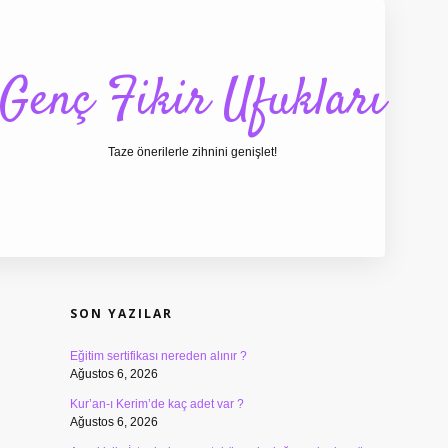
Genç Fikir Ufukları
Taze önerilerle zihnini genişlet!
SIDEBAR
ilbet giriş
ilbet
ilbet giriş adresi
www.betexper.xy
SON YAZILAR
Eğitim sertifikası nereden alınır ?
Ağustos 6, 2026
Kur’an-ı Kerim’de kaç adet var ?
Ağustos 6, 2026