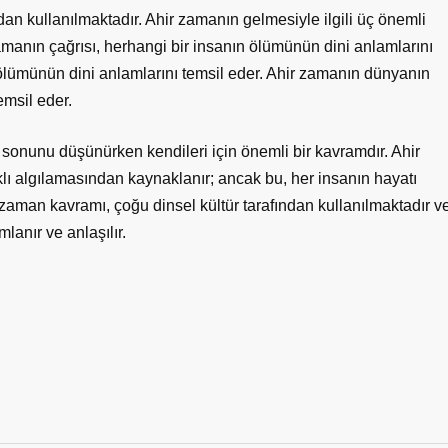
ndan kullanılmaktadır. Ahir zamanın gelmesiyle ilgili üç önemli
manın çağrısı, herhangi bir insanın ölümünün dini anlamlarını
 ölümünün dini anlamlarını temsil eder. Ahir zamanın dünyanın
msil eder.
sonunu düşünürken kendileri için önemli bir kavramdır. Ahir
lı algılamasından kaynaklanır; ancak bu, her insanın hayatı
aman kavramı, çoğu dinsel kültür tarafından kullanılmaktadır v
mlanır ve anlaşılır.