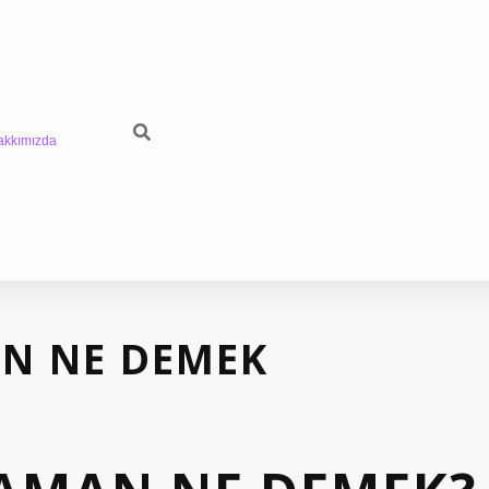
akkımızda
N NE DEMEK