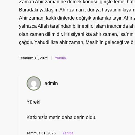
Zaman Ahir zaman ne demek konusu girişte temel hatla
Buradaki yaklaşım Ahir zaman , dünya hayatının kıyam
Ahir zaman, farklı dinlerde değişik anlamlar taşır: Ahi
yalnızca Allah tarafından bilinebilir. İslam inancında 
olan zaman dilimidir. Hristiyanlıkta ahir zaman, İsa’nın 
çağdır. Yahudilikte ahir zaman, Mesih’in geleceği ve ölü
Temmuz 31, 2025
Yanıtla
admin
Yürek!
Katkınızla metin
daha derin
oldu.
Temmuz 31, 2025
Yanıtla