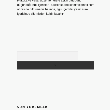
Hukuka ve yasal düzenlemelere aykırı olduğunu
düşündüğünüz içerikleri,
backlinkpanelicomtr@gmail.com
adresine bildirmeniz halinde, ilgili içerikler yasal süre
içerisinde sitemizden kaldırılacaktır.
Arama
SON YORUMLAR