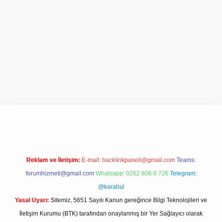
xper.xyz/
Reklam ve İletişim:
E-mail:
backlinkpaneli@gmail.com
Teams:
forumhizmeti@gmail.com
Whatsapp: 0262 606 0 726
Telegram:
@karabul
Yasal Uyarı:
Sitemiz, 5651 Sayılı Kanun gereğince Bilgi Teknolojileri ve
İletişim Kurumu (BTK) tarafından onaylanmış bir Yer Sağlayıcı olarak