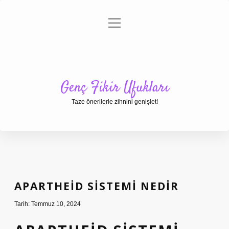
menüyü
Anasayfa
Gizlilik Politikası
Yasal Uyarı
aç
Hakkımızda
Genç Fikir Ufukları
Taze önerilerle zihnini genişlet!
APARTHEID SISTEMI NEDIR
Tarih: Temmuz 10, 2024