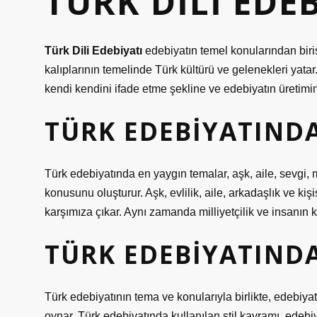
TÜRK DILI EDE
Türk Dili Edebiyatı
edebiyatın temel konularından biris
kalıplarının temelinde Türk kültürü ve gelenekleri yata
kendi kendini ifade etme şekline ve edebiyatın üretimin
TÜRK EDEBIYATIND
Türk edebiyatında en yaygın temalar, aşk, aile, sevgi, m
konusunu oluşturur. Aşk, evlilik, aile, arkadaşlık ve kiş
karşımıza çıkar. Aynı zamanda milliyetçilik ve insanın k
TÜRK EDEBIYATINDA 
Türk edebiyatının tema ve konularıyla birlikte, edebiyat
oynar. Türk edebiyatında kullanılan stil kavramı, edebi