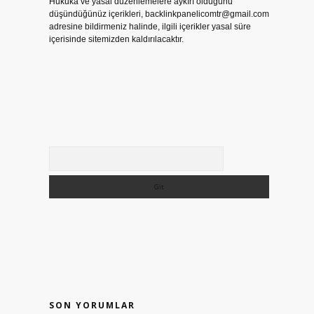
Hukuka ve yasal düzenlemelere aykırı olduğunu
düşündüğünüz içerikleri,
backlinkpanelicomtr@gmail.com
adresine bildirmeniz halinde, ilgili içerikler yasal süre
içerisinde sitemizden kaldırılacaktır.
Arama
SON YORUMLAR