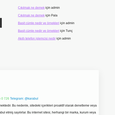
Çıkılmak ne demek
için
admin
Çıkılmak ne demek
için
Pala
Basit cümle nedir ve örnekleri
için
admin
Basit cümle nedir ve örnekleri
için
Tunç
Akıllı telefon işlemcisi nedir
için
admin
 0 726
Telegram: @karabul
ektedir. Bu nedenle, sitedeki içerikleri proaktif olarak denetleme veya
 etmiş sayılırlar. Bu internet sitesi, herhangi bir marka, kurum veya