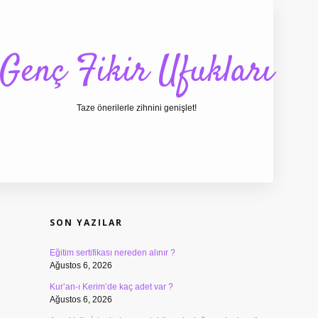
Genç Fikir Ufukları
Taze önerilerle zihnini genişlet!
SIDEBAR
ilbet giriş
ilbet
ilbet giriş adresi
www.betexper.x
SON YAZILAR
Eğitim sertifikası nereden alınır ?
Ağustos 6, 2026
Kur’an-ı Kerim’de kaç adet var ?
Ağustos 6, 2026