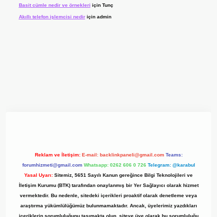
Basit cümle nedir ve örnekleri
için
Tunç
Akıllı telefon işlemcisi nedir
için
admin
giriş adresi
www.betexper.xyz/
Reklam ve İletişim:
E-mail:
backlinkpaneli@gmail.com
Teams:
forumhizmeti@gmail.com
Whatsapp: 0262 606 0 726
Telegram: @karabul
Yasal Uyarı:
Sitemiz, 5651 Sayılı Kanun gereğince Bilgi Teknolojileri ve
İletişim Kurumu (BTK) tarafından onaylanmış bir Yer Sağlayıcı olarak hizmet
vermektedir. Bu nedenle, sitedeki içerikleri proaktif olarak denetleme veya
araştırma yükümlülüğümüz bulunmamaktadır. Ancak, üyelerimiz yazdıkları
içeriklerin sorumluluğunu taşımakta olup, siteye üye olarak bu sorumluluğu