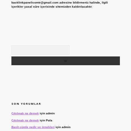
backlinkpanelicomtr@gmail.com
adresine bildirmeniz halinde, ilgili
içerikler yasal süre içerisinde sitemizden kaldırılacaktır.
Arama
SON YORUMLAR
Çıkılmak ne demek
için
admin
Çıkılmak ne demek
için
Pala
Basit cümle nedir ve örnekleri
için
admin