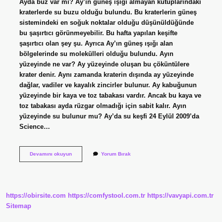
Ayda buz var mı? Ay’ın güneş ışığı almayan kutuplarındaki
kraterlerde su buzu olduğu bulundu. Bu kraterlerin güneş
sistemindeki en soğuk noktalar olduğu düşünüldüğünde
bu şaşırtıcı görünmeyebilir. Bu hafta yapılan keşifte
şaşırtıcı olan şey şu. Ayrıca Ay’ın güneş ışığı alan
bölgelerinde su molekülleri olduğu bulundu. Ayın
yüzeyinde ne var? Ay yüzeyinde oluşan bu çöküntülere
krater denir. Aynı zamanda kraterin dışında ay yüzeyinde
dağlar, vadiler ve kayalık zincirler bulunur. Ay kabuğunun
yüzeyinde bir kaya ve toz tabakası vardır. Ancak bu kaya ve
toz tabakası ayda rüzgar olmadığı için sabit kalır. Ayın
yüzeyinde su bulunur mu? Ay’da su keşfi 24 Eylül 2009’da
Science…
Ayın
Devamını okuyun
Yorum Bırak
Yüzeyinde
Buz
Var
Mı
https://obirsite.com
https://comfystool.com.tr
https://vavyapi.com.tr
Sitemap