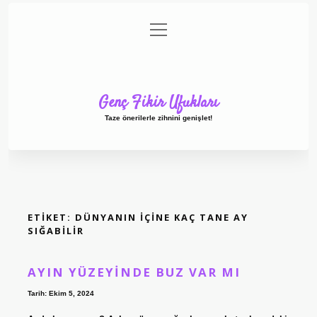
menüyü
Anasayfa
Gizlilik Politikası
Yasal Uyarı
aç
Hakkımızda
Genç Fikir Ufukları
Taze önerilerle zihnini genişlet!
ETIKET:
DÜNYANIN IÇINE KAÇ TANE AY
SIĞABILIR
AYIN YÜZEYINDE BUZ VAR MI
Tarih: Ekim 5, 2024