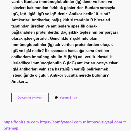
vardır. Bunlara immünoglobulinler (Ig) denir ve form ve
işlevleri bakımından farklılık gösterirler. Bunlara sırasıyla
IgG, IgA, IgM, IgD ve IgE denir. Antikor nedir 10. sınıf?
Antikorlar: Antikorlar, bağışıklık sisteminin B hücreleri
tarafından üretilen ve antijenlere spesifik olarak
bağlanabilen proteinlerdir. Bağışıklık tepkisinin bir parçası
olarak işlev görürler. Genellikle Y şeklinde olan
immünoglobulinler (Ig) adı verilen proteinlerden oluşur.
IgG ve IgM nedir? İlk aşamada hastalığa karşı üretilen
antikorlara immünoglobulin M (IgM) adı verilir. Hastalık
ilerledikçe immünoglobulin G (IgG) antikorları ortaya çıkar.
IgM antikorları yalnızca hastalığın varlığı belirlenmek
istendiğinde ölçülür. Antikor vücutta nerede bulunur?
Antikor…
Antikor
Devamını okuyun
Yorum Bırak
Çeşitleri
Nelerdir
https://obirsite.com
https://comfystool.com.tr
https://vavyapi.com.tr
Sitemap