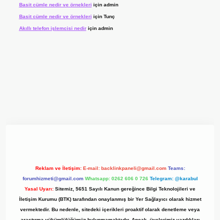
Basit cümle nedir ve örnekleri
için
admin
Basit cümle nedir ve örnekleri
için
Tunç
Akıllı telefon işlemcisi nedir
için
admin
 giriş adresi
www.betexper.xyz/
Reklam ve İletişim:
E-mail:
backlinkpaneli@gmail.com
Teams:
forumhizmeti@gmail.com
Whatsapp: 0262 606 0 726
Telegram: @karabul
Yasal Uyarı:
Sitemiz, 5651 Sayılı Kanun gereğince Bilgi Teknolojileri ve
İletişim Kurumu (BTK) tarafından onaylanmış bir Yer Sağlayıcı olarak hizmet
vermektedir. Bu nedenle, sitedeki içerikleri proaktif olarak denetleme veya
araştırma yükümlülüğümüz bulunmamaktadır. Ancak, üyelerimiz yazdıkları