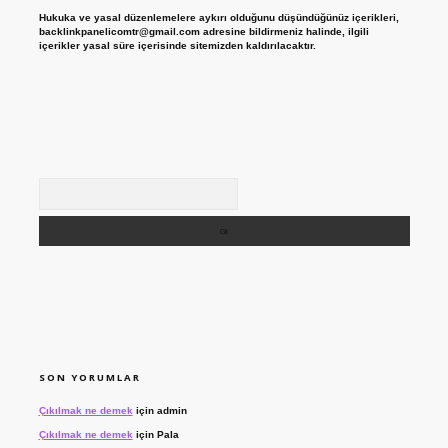
Hukuka ve yasal düzenlemelere aykırı olduğunu düşündüğünüz içerikleri,
backlinkpanelicomtr@gmail.com
adresine bildirmeniz halinde, ilgili
içerikler yasal süre içerisinde sitemizden kaldırılacaktır.
Arama
SON YORUMLAR
Çıkılmak ne demek
için
admin
Çıkılmak ne demek
için
Pala