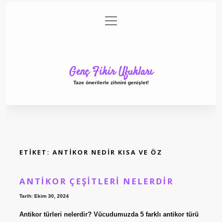
menüyü
Anasayfa
Gizlilik Politikası
Yasal Uyarı
aç
Hakkımızda
Genç Fikir Ufukları
Taze önerilerle zihnini genişlet!
ETIKET:
ANTIKOR NEDIR KISA VE ÖZ
ANTIKOR ÇEŞITLERI NELERDIR
Tarih: Ekim 30, 2024
Antikor türleri nelerdir? Vücudumuzda 5 farklı antikor türü