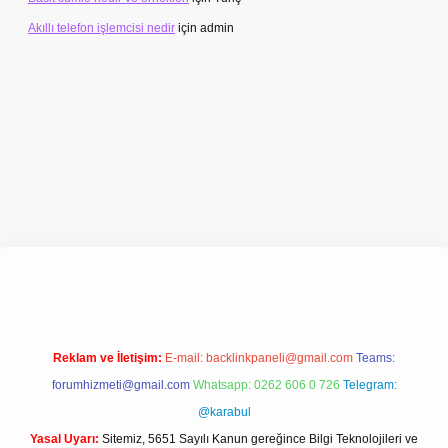
Akıllı telefon işlemcisi nedir
için
admin
giriş adresi
www.betexper.xyz/
Reklam ve İletişim:
E-mail:
backlinkpaneli@gmail.com
Teams:
forumhizmeti@gmail.com
Whatsapp: 0262 606 0 726
Telegram:
@karabul
Yasal Uyarı:
Sitemiz, 5651 Sayılı Kanun gereğince Bilgi Teknolojileri ve