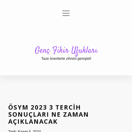
menüyü
Anasayfa
Gizlilik Politikası
Yasal Uyarı
aç
Hakkımızda
Genç Fikir Ufukları
Taze önerilerle zihnini genişlet!
ÖSYM 2023 3 TERCIH
SONUÇLARI NE ZAMAN
AÇIKLANACAK
Tarih: Kasım 5, 2024