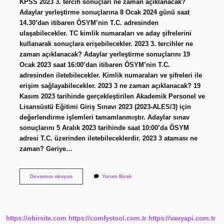
KPSS 2023 3. tercih sonuçları ne zaman açıklanacak?
Adaylar yerleştirme sonuçlarına 8 Ocak 2024 günü saat
14.30’dan itibaren ÖSYM’nin T.C. adresinden
ulaşabilecekler. TC kimlik numaraları ve aday şifrelerini
kullanarak sonuçlara erişebilecekler. 2023 3. tercihler ne
zaman açıklanacak? Adaylar yerleştirme sonuçlarını 19
Ocak 2023 saat 16:00’dan itibaren ÖSYM’nin T.C.
adresinden iletebilecekler. Kimlik numaraları ve şifreleri ile
erişim sağlayabilecekler. 2023 3 ne zaman açıklanacak? 19
Kasım 2023 tarihinde gerçekleştirilen Akademik Personel ve
Lisansüstü Eğitimi Giriş Sınavı 2023 (2023-ALES/3) için
değerlendirme işlemleri tamamlanmıştır. Adaylar sınav
sonuçlarını 5 Aralık 2023 tarihinde saat 10:00’da ÖSYM
adresi T.C. üzerinden iletebileceklerdir. 2023 3 ataması ne
zaman? Geriye…
Ösym
Devamını okuyun
Yorum Bırak
2023
3
Tercih
Sonuçları
Ne
https://obirsite.com
https://comfystool.com.tr
https://vavyapi.com.tr
Zaman