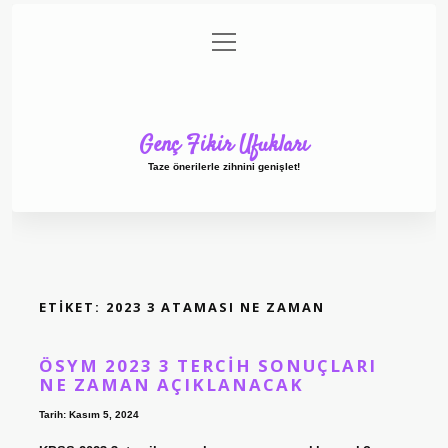
menüyü
Anasayfa
Gizlilik Politikası
Yasal Uyarı
aç
Hakkımızda
Genç Fikir Ufukları
Taze önerilerle zihnini genişlet!
ETIKET:
2023 3 ATAMASI NE ZAMAN
ÖSYM 2023 3 TERCIH SONUÇLARI
NE ZAMAN AÇIKLANACAK
Tarih: Kasım 5, 2024