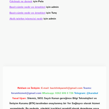
Çıkılmak ne demek
için
Pala
Basit cümle nedir ve örnekleri
için
admin
Basit cümle nedir ve örnekleri
için
Tunç
Akıllı telefon işlemcisi nedir
için
admin
 giriş adresi
www.betexper.xyz/
Reklam ve İletişim:
E-mail:
backlinkpaneli@gmail.com
Teams:
forumhizmeti@gmail.com
Whatsapp: 0262 606 0 726
Telegram: @karabul
Yasal Uyarı:
Sitemiz, 5651 Sayılı Kanun gereğince Bilgi Teknolojileri ve
İletişim Kurumu (BTK) tarafından onaylanmış bir Yer Sağlayıcı olarak hizmet
vermektedir. Bu nedenle, sitedeki içerikleri proaktif olarak denetleme veya