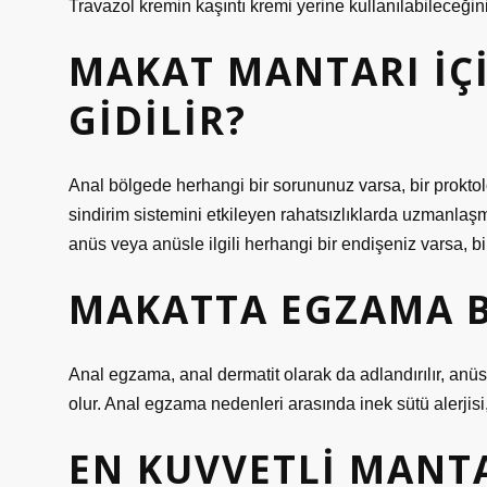
Travazol kremin kaşıntı kremi yerine kullanılabileceği
MAKAT MANTARI IÇ
GIDILIR?
Anal bölgede herhangi bir sorununuz varsa, bir prokto
sindirim sistemini etkileyen rahatsızlıklarda uzmanlaşmı
anüs veya anüsle ilgili herhangi bir endişeniz varsa, 
MAKATTA EGZAMA BE
Anal egzama, anal dermatit olarak da adlandırılır, anüs
olur. Anal egzama nedenleri arasında inek sütü alerjisi, 
EN KUVVETLI MANTA