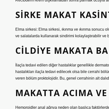
Rectoderm krem ​​dışkılamadan sonra parmak ucuyla a
SIRKE MAKAT KASINT
Elma sirkesi: Elma sirkesi, ıkınma ve ıkınma sonucu oluş
ve salatalarda kullanarak sindirimi kolaylaştırabilir ve ba
CILDIYE MAKATA BA
İlaçla tedavi edilen diğer hastalıklar genellikle dermat
hastalıkları ilaçla tedavi edilecek olsa bile cerrahi b
veren bölüm proktolojidir. Bu, genel cerrahinin alt dalıdı
MAKATTA ACIMA VE
Hemoroidler anal ağrıya neden olan başlıca faktörlerden