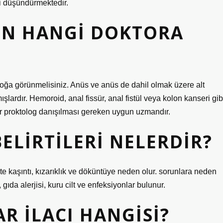
ni düşündürmektedir.
IN HANGI DOKTORA
loğa görünmelisiniz. Anüs ve anüs de dahil olmak üzere alt
şlardır. Hemoroid, anal fissür, anal fistül veya kolon kanseri gib
bir proktolog danışılması gereken uygun uzmandır.
LIRTILERI NELERDIR?
te kaşıntı, kızarıklık ve döküntüye neden olur. sorunlara neden
gıda alerjisi, kuru cilt ve enfeksiyonlar bulunur.
R ILACI HANGISI?