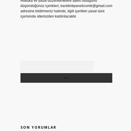
Hukuka ve yasal düzenlemelere aykırı olduğunu
düşündüğünüz içerikleri,
backlinkpanelicomtr@gmail.com
adresine bildirmeniz halinde, ilgili içerikler yasal süre
içerisinde sitemizden kaldırılacaktır.
Arama
SON YORUMLAR