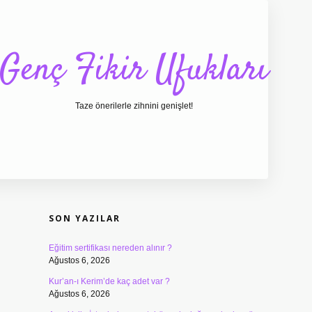
Genç Fikir Ufukları
Taze önerilerle zihnini genişlet!
SIDEBAR
ilbet giriş
ilbet
ilbet g
SON YAZILAR
Eğitim sertifikası nereden alınır ?
Ağustos 6, 2026
Kur’an-ı Kerim’de kaç adet var ?
Ağustos 6, 2026