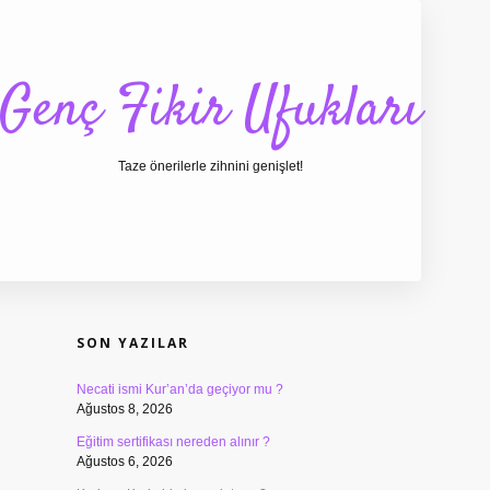
Genç Fikir Ufukları
Taze önerilerle zihnini genişlet!
SIDEBAR
ilbet giriş
ilbet
ilbet 
SON YAZILAR
Necati ismi Kur’an’da geçiyor mu ?
Ağustos 8, 2026
Eğitim sertifikası nereden alınır ?
Ağustos 6, 2026