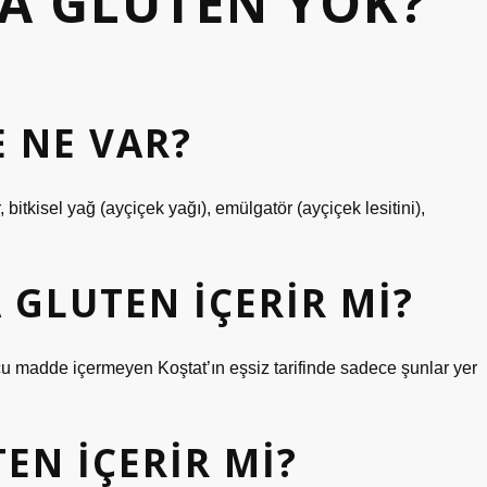
A GLUTEN YOK?
E NE VAR?
, bitkisel yağ (ayçiçek yağı), emülgatör (ayçiçek lesitini),
 GLUTEN IÇERIR MI?
yucu madde içermeyen Koştat’ın eşsiz tarifinde sadece şunlar yer
EN IÇERIR MI?