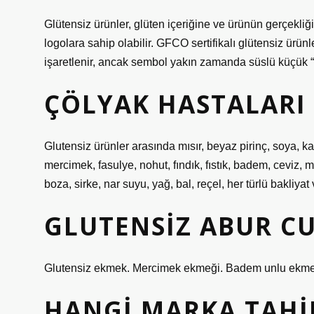
Glütensiz ürünler, glüten içeriğine ve ürünün gerçekliğ
logolara sahip olabilir. GFCO sertifikalı glütensiz ürün
işaretlenir, ancak sembol yakın zamanda süslü küçük “g
ÇÖLYAK HASTALARI 
Glutensiz ürünler arasında mısır, beyaz pirinç, soya, k
mercimek, fasulye, nohut, fındık, fıstık, badem, ceviz, me
boza, sirke, nar suyu, yağ, bal, reçel, her türlü bakliya
GLUTENSIZ ABUR C
Glutensiz ekmek. Mercimek ekmeği. Badem unlu ekmek
HANGI MARKA TAHI