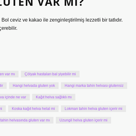
LUTEN VAR MI?
Bol ceviz ve kakao ile zenginleştirilmiş lezzetli bir tatlıdır.
erebilir.
ten var mı
Çölyak hastaları bal yiyebilir mi
ir
Hangi helvada gluten yok
Hangi marka tahin helvası glutensiz
lva içinde ne var
Kağıt helva sağlıklı mı
mi
Koska kağıt helva helal mi
Lokman tahin helva gluten içerir mi
 tahin helvasında gluten var mı
Uzungil helva gluten içerir mi