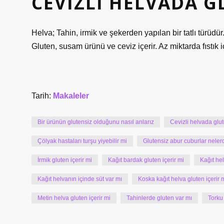
CEVIZLI HELVADA G
Helva; Tahin, irmik ve şekerden yapılan bir tatlı türüdür. 
Gluten, susam ürünü ve ceviz içerir. Az miktarda fıstık iç
Tarih:
Makaleler
Bir ürünün glutensiz olduğunu nasıl anlarız
Cevizli helvada glu
Çölyak hastaları turşu yiyebilir mi
Glutensiz abur cuburlar nelerd
İrmik gluten içerir mi
Kağıt bardak gluten içerir mi
Kağıt he
Kağıt helvanın içinde süt var mı
Koska kağıt helva gluten içerir 
Metin helva gluten içerir mi
Tahinlerde gluten var mı
Torku