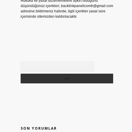
Hukuka ve yasal düzenlemelere aykırı olduğunu
düşündüğünüz içerikleri,
backlinkpanelicomtr@gmail.com
adresine bildirmeniz halinde, ilgili içerikler yasal süre
içerisinde sitemizden kaldırılacaktır.
Arama
SON YORUMLAR