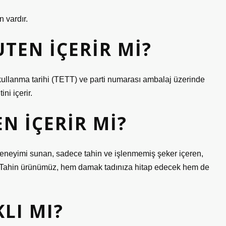
 vardır.
TEN IÇERIR MI?
ullanma tarihi (TETT) ve parti numarası ambalaj üzerinde
ni içerir.
N IÇERIR MI?
t deneyimi sunan, sadece tahin ve işlenmemiş şeker içeren,
tlı Tahin ürünümüz, hem damak tadınıza hitap edecek hem de
LI MI?