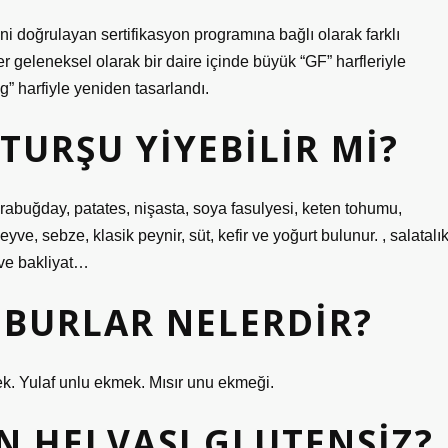
ini doğrulayan sertifikasyon programına bağlı olarak farklı
ler geleneksel olarak bir daire içinde büyük “GF” harfleriyle
” harfiyle yeniden tasarlandı.
TURŞU YIYEBILIR MI?
arabuğday, patates, nişasta, soya fasulyesi, keten tohumu,
yve, sebze, klasik peynir, süt, kefir ve yoğurt bulunur. , salatalık
t ve bakliyat…
UBURLAR NELERDIR?
. Yulaf unlu ekmek. Mısır unu ekmeği.
N HELVASI GLUTENSIZ?