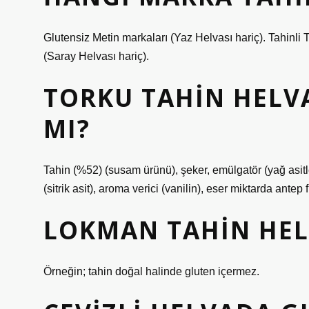
Glutensiz Metin markaları (Yaz Helvası hariç). Tahinli 
(Saray Helvası hariç).
TORKU TAHIN HELV
MI?
Tahin (%52) (susam ürünü), şeker, emülgatör (yağ asitler
(sitrik asit), aroma verici (vanilin), eser miktarda antep fı
LOKMAN TAHIN HELV
Örneğin; tahin doğal halinde gluten içermez.