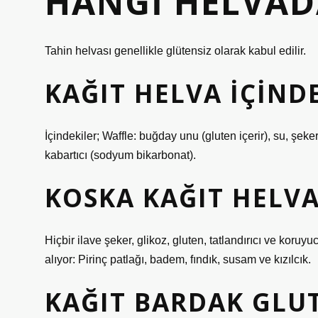
HANGI HELVAD
Tahin helvası genellikle glütensiz olarak kabul edilir.
KAĞIT HELVA IÇIND
İçindekiler; Waffle: buğday unu (gluten içerir), su, şeker
kabartıcı (sodyum bikarbonat).
KOSKA KAĞIT HELVA
Hiçbir ilave şeker, glikoz, gluten, tatlandırıcı ve koru
alıyor: Pirinç patlağı, badem, fındık, susam ve kızılcık.
KAĞIT BARDAK GLUT