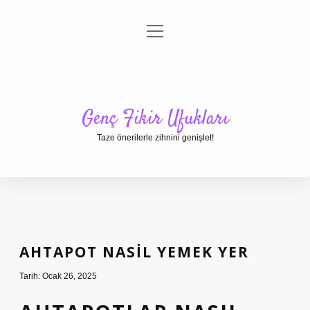
menüyü
Anasayfa
Gizlilik Politikası
Yasal Uyarı
aç
Hakkımızda
Genç Fikir Ufukları
Taze önerilerle zihnini genişlet!
AHTAPOT NASIL YEMEK YER
Tarih: Ocak 26, 2025