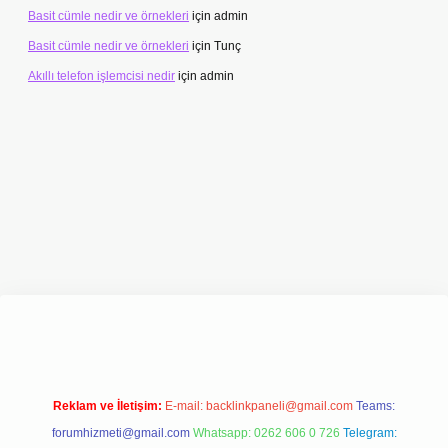
Basit cümle nedir ve örnekleri
için
admin
Basit cümle nedir ve örnekleri
için
Tunç
Akıllı telefon işlemcisi nedir
için
admin
lbet
ilbet giriş adresi
www.betexper.xyz/
Reklam ve İletişim:
E-mail:
backlinkpaneli@gmail.com
Teams:
forumhizmeti@gmail.com
Whatsapp: 0262 606 0 726
Telegram: