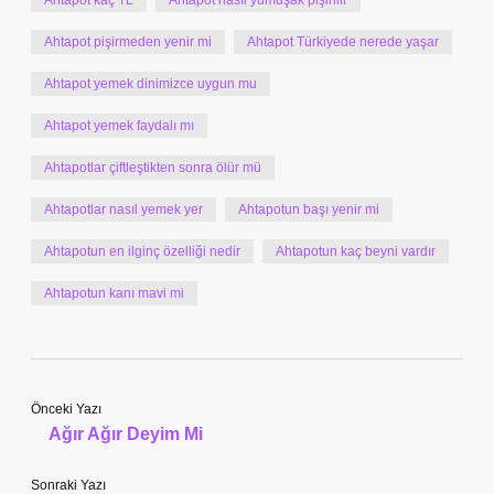
Ahtapot kaç TL
Ahtapot nasıl yumuşak pişirilir
Ahtapot pişirmeden yenir mi
Ahtapot Türkiyede nerede yaşar
Ahtapot yemek dinimizce uygun mu
Ahtapot yemek faydalı mı
Ahtapotlar çiftleştikten sonra ölür mü
Ahtapotlar nasıl yemek yer
Ahtapotun başı yenir mi
Ahtapotun en ilginç özelliği nedir
Ahtapotun kaç beyni vardır
Ahtapotun kanı mavi mi
Önceki Yazı
Ağır Ağır Deyim Mi
Sonraki Yazı