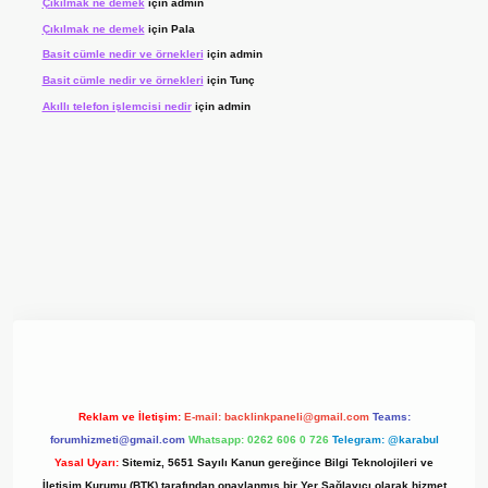
Çıkılmak ne demek
için
admin
Çıkılmak ne demek
için
Pala
Basit cümle nedir ve örnekleri
için
admin
Basit cümle nedir ve örnekleri
için
Tunç
Akıllı telefon işlemcisi nedir
için
admin
 giriş adresi
www.betexper.xyz/
Reklam ve İletişim:
E-mail:
backlinkpaneli@gmail.com
Teams:
forumhizmeti@gmail.com
Whatsapp: 0262 606 0 726
Telegram: @karabul
Yasal Uyarı:
Sitemiz, 5651 Sayılı Kanun gereğince Bilgi Teknolojileri ve
İletişim Kurumu (BTK) tarafından onaylanmış bir Yer Sağlayıcı olarak hizmet