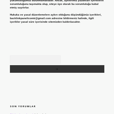
yükümlülüğümüz bulunmamaktadır. Ancak, üyelerimiz yazdıkları içeriklerin
sorumluluğunu taşımakta olup, siteye üye olarak bu sorumluluğu kabul
etmiş sayılırlar.
Hukuka ve yasal düzenlemelere aykırı olduğunu düşündüğünüz içerikleri,
backlinkpanelicomtr@gmail.com
adresine bildirmeniz halinde, ilgili
içerikler yasal süre içerisinde sitemizden kaldırılacaktır.
Arama
SON YORUMLAR