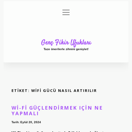
menüyü
Anasayfa
Gizlilik Politikası
Yasal Uyarı
aç
Hakkımızda
Genç Fikir Ufukları
Taze önerilerle zihnini genişlet!
ETIKET:
WIFI GÜCÜ NASIL ARTIRILIR
WI-FI GÜÇLENDIRMEK IÇIN NE
YAPMALI
Tarih: Eylül 20, 2024