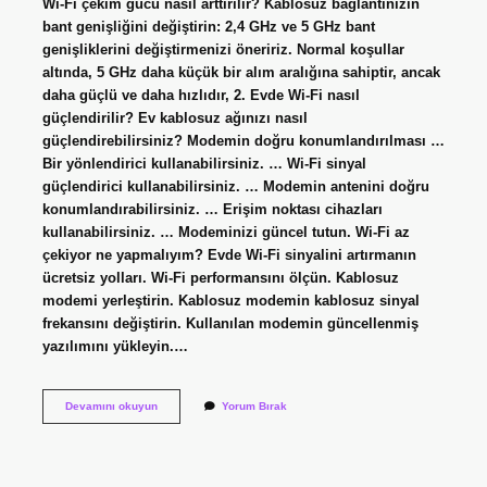
Wi-Fi çekim gücü nasıl arttırılır? Kablosuz bağlantınızın
bant genişliğini değiştirin: 2,4 GHz ve 5 GHz bant
genişliklerini değiştirmenizi öneririz. Normal koşullar
altında, 5 GHz daha küçük bir alım aralığına sahiptir, ancak
daha güçlü ve daha hızlıdır, 2. Evde Wi-Fi nasıl
güçlendirilir? Ev kablosuz ağınızı nasıl
güçlendirebilirsiniz? Modemin doğru konumlandırılması …
Bir yönlendirici kullanabilirsiniz. … Wi-Fi sinyal
güçlendirici kullanabilirsiniz. … Modemin antenini doğru
konumlandırabilirsiniz. … Erişim noktası cihazları
kullanabilirsiniz. … Modeminizi güncel tutun. Wi-Fi az
çekiyor ne yapmalıyım? Evde Wi-Fi sinyalini artırmanın
ücretsiz yolları. Wi-Fi performansını ölçün. Kablosuz
modemi yerleştirin. Kablosuz modemin kablosuz sinyal
frekansını değiştirin. Kullanılan modemin güncellenmiş
yazılımını yükleyin.…
Wi-
Devamını okuyun
Yorum Bırak
Fi
Güçlendirmek
Için
Ne
Yapmalı