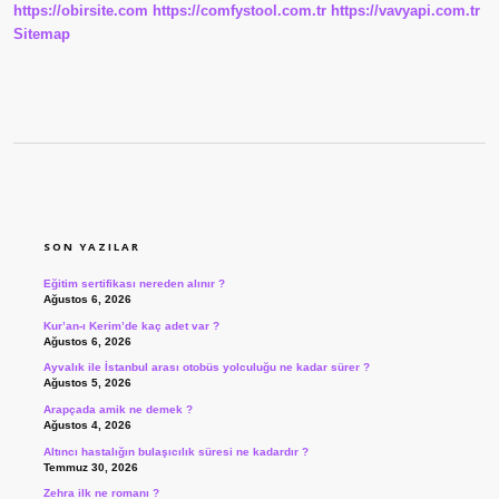
https://obirsite.com
https://comfystool.com.tr
https://vavyapi.com.tr
Sitemap
SIDEBAR
SON YAZILAR
Eğitim sertifikası nereden alınır ?
Ağustos 6, 2026
Kur’an-ı Kerim’de kaç adet var ?
Ağustos 6, 2026
Ayvalık ile İstanbul arası otobüs yolculuğu ne kadar sürer ?
Ağustos 5, 2026
Arapçada amik ne demek ?
Ağustos 4, 2026
Altıncı hastalığın bulaşıcılık süresi ne kadardır ?
Temmuz 30, 2026
Zehra ilk ne romanı ?