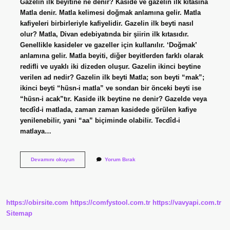
Gazelin ilk beyitine ne denir? Kaside ve gazelin ilk kıtasına
Matla denir. Matla kelimesi doğmak anlamına gelir. Matla
kafiyeleri birbirleriyle kafiyelidir. Gazelin ilk beyti nasıl
olur? Matla, Divan edebiyatında bir şiirin ilk kıtasıdır.
Genellikle kasideler ve gazeller için kullanılır. ‘Doğmak’
anlamına gelir. Matla beyiti, diğer beyitlerden farklı olarak
redifli ve uyaklı iki dizeden oluşur. Gazelin ikinci beytine
verilen ad nedir? Gazelin ilk beyti Matla; son beyti “mak”;
ikinci beyti “hüsn-i matla” ve sondan bir önceki beyti ise
“hüsn-i acak”tır. Kaside ilk beytine ne denir? Gazelde veya
tecdîd-i matlada, zaman zaman kasidede görülen kafiye
yenilenebilir, yani “aa” biçiminde olabilir. Tecdîd-i
matlaya…
Gazelin
Devamını okuyun
Yorum Bırak
Ilk
Beytine
Ne
Ad
Verilir
https://obirsite.com
https://comfystool.com.tr
https://vavyapi.com.tr
Sitemap