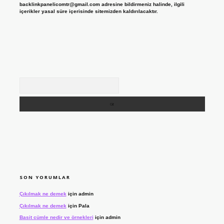
backlinkpanelicomtr@gmail.com
adresine bildirmeniz halinde, ilgili
içerikler yasal süre içerisinde sitemizden kaldırılacaktır.
Arama
SON YORUMLAR
Çıkılmak ne demek
için
admin
Çıkılmak ne demek
için
Pala
Basit cümle nedir ve örnekleri
için
admin