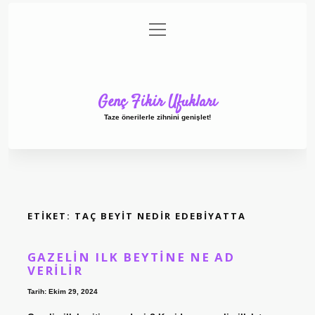
menüyü
Anasayfa
Gizlilik Politikası
Yasal Uyarı
aç
Hakkımızda
Genç Fikir Ufukları
Taze önerilerle zihnini genişlet!
ETIKET:
TAÇ BEYIT NEDIR EDEBIYATTA
GAZELIN ILK BEYTINE NE AD
VERILIR
Tarih: Ekim 29, 2024