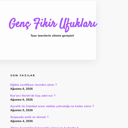
Genç Fikir Ufukları
Taze önerilerle zihnini genişlet!
SIDEBAR
ilbet giriş
ilbet
ilbet giriş adres
SON YAZILAR
Eğitim sertifikası nereden alınır ?
Ağustos 6, 2026
Kur’an-ı Kerim’de kaç adet var ?
Ağustos 6, 2026
Ayvalık ile İstanbul arası otobüs yolculuğu ne kadar sürer ?
Ağustos 5, 2026
Arapçada amik ne demek ?
Ağustos 4, 2026
Altıncı hastalığın bulaşıcılık süresi ne kadardır ?