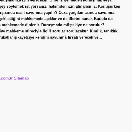
nuşmanıza izin verecektir. Sıranız gelmeden konuşmak veya
şey söylemek istiyorsanız, hakimden izin almalısınız. Konuşurken
rşısında nasıl savunma yapılır? Ceza yargılamasında savunma
rçekleştiğini mahkemede açıklar ve delillerini sunar. Burada da
r da mahkemede dinlenir. Duruşmada müştekiye ne sorulur?
mahkeme süreciyle ilgili sorular sorulacaktır. Kimlik, tanıklık,
. Avukatlar şikayetçiye kendini savunma fırsatı verecek ve…
i.com.tr
Sitemap