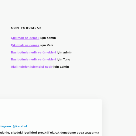
SON YORUMLAR
Çıkılmak ne demek
için
admin
Çıkılmak ne demek
için
Pala
Basit cümle nedir ve örnekleri
için
admin
Basit cümle nedir ve örnekleri
için
Tunç
Akıllı telefon işlemcisi nedir
için
admin
elegram: @karabul
denle, sitedeki içerikleri proaktif olarak denetleme veya araştırma