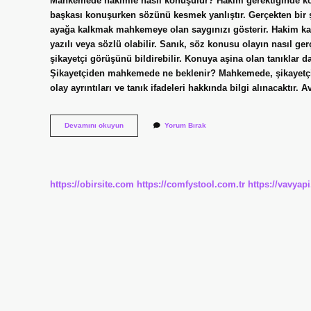
Mahkemede hakimle nasıl konuşulur? Hakim gerektiğinde ko
başkası konuşurken sözünü kesmek yanlıştır. Gerçekten bir 
ayağa kalkmak mahkemeye olan saygınızı gösterir. Hakim ka
yazılı veya sözlü olabilir. Sanık, söz konusu olayın nasıl ge
şikayetçi görüşünü bildirebilir. Konuya aşina olan tanıkla
Şikayetçiden mahkemede ne beklenir? Mahkemede, şikayetçiye 
olay ayrıntıları ve tanık ifadeleri hakkında bilgi alınacaktır
Mahkemede
Devamını okuyun
Yorum Bırak
Hâkim
Karşısında
Nasıl
Konuşulur
https://obirsite.com
https://comfystool.com.tr
https://vavyap