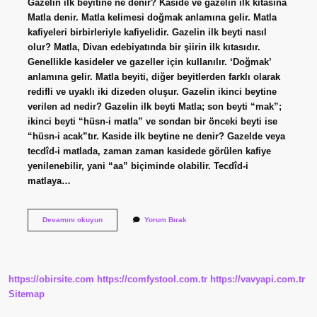
Gazelin ilk beyitine ne denir? Kaside ve gazelin ilk kıtasına
Matla denir. Matla kelimesi doğmak anlamına gelir. Matla
kafiyeleri birbirleriyle kafiyelidir. Gazelin ilk beyti nasıl
olur? Matla, Divan edebiyatında bir şiirin ilk kıtasıdır.
Genellikle kasideler ve gazeller için kullanılır. ‘Doğmak’
anlamına gelir. Matla beyiti, diğer beyitlerden farklı olarak
redifli ve uyaklı iki dizeden oluşur. Gazelin ikinci beytine
verilen ad nedir? Gazelin ilk beyti Matla; son beyti “mak”;
ikinci beyti “hüsn-i matla” ve sondan bir önceki beyti ise
“hüsn-i acak”tır. Kaside ilk beytine ne denir? Gazelde veya
tecdîd-i matlada, zaman zaman kasidede görülen kafiye
yenilenebilir, yani “aa” biçiminde olabilir. Tecdîd-i
matlaya…
Gazelin
Devamını okuyun
Yorum Bırak
Ilk
Beytine
Ne
Ad
Verilir
https://obirsite.com
https://comfystool.com.tr
https://vavyapi.com.tr
Sitemap