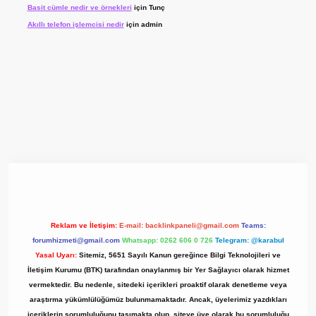
Basit cümle nedir ve örnekleri
için
Tunç
Akıllı telefon işlemcisi nedir
için
admin
t giriş adresi
www.betexper.xyz/
Reklam ve İletişim:
E-mail:
backlinkpaneli@gmail.com
Teams:
forumhizmeti@gmail.com
Whatsapp: 0262 606 0 726
Telegram: @karabul
Yasal Uyarı:
Sitemiz, 5651 Sayılı Kanun gereğince Bilgi Teknolojileri ve
İletişim Kurumu (BTK) tarafından onaylanmış bir Yer Sağlayıcı olarak hizmet
vermektedir. Bu nedenle, sitedeki içerikleri proaktif olarak denetleme veya
araştırma yükümlülüğümüz bulunmamaktadır. Ancak, üyelerimiz yazdıkları
içeriklerin sorumluluğunu taşımakta olup, siteye üye olarak bu sorumluluğu