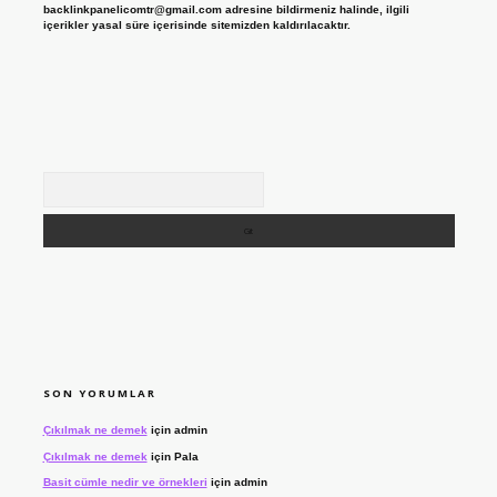
backlinkpanelicomtr@gmail.com
adresine bildirmeniz halinde, ilgili
içerikler yasal süre içerisinde sitemizden kaldırılacaktır.
Arama
SON YORUMLAR
Çıkılmak ne demek
için
admin
Çıkılmak ne demek
için
Pala
Basit cümle nedir ve örnekleri
için
admin