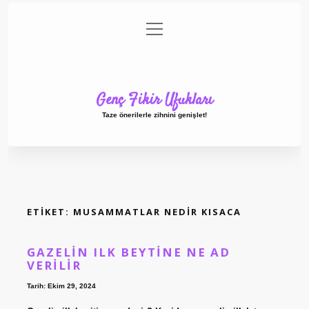
menüyü
Anasayfa
Gizlilik Politikası
Yasal Uyarı
aç
Hakkımızda
Genç Fikir Ufukları
Taze önerilerle zihnini genişlet!
ETIKET:
MUSAMMATLAR NEDIR KISACA
GAZELIN ILK BEYTINE NE AD
VERILIR
Tarih: Ekim 29, 2024