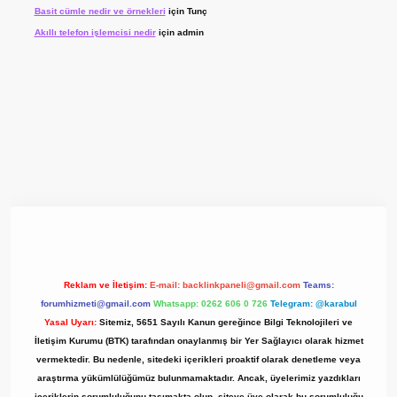
Basit cümle nedir ve örnekleri
için
Tunç
Akıllı telefon işlemcisi nedir
için
admin
t giriş adresi
www.betexper.xyz/
Reklam ve İletişim:
E-mail:
backlinkpaneli@gmail.com
Teams:
forumhizmeti@gmail.com
Whatsapp: 0262 606 0 726
Telegram: @karabul
Yasal Uyarı:
Sitemiz, 5651 Sayılı Kanun gereğince Bilgi Teknolojileri ve
İletişim Kurumu (BTK) tarafından onaylanmış bir Yer Sağlayıcı olarak hizmet
vermektedir. Bu nedenle, sitedeki içerikleri proaktif olarak denetleme veya
araştırma yükümlülüğümüz bulunmamaktadır. Ancak, üyelerimiz yazdıkları
içeriklerin sorumluluğunu taşımakta olup, siteye üye olarak bu sorumluluğu