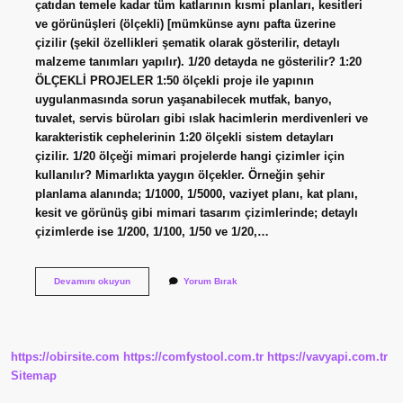
çatıdan temele kadar tüm katlarının kısmi planları, kesitleri
ve görünüşleri (ölçekli) [mümkünse aynı pafta üzerine
çizilir (şekil özellikleri şematik olarak gösterilir, detaylı
malzeme tanımları yapılır). 1/20 detayda ne gösterilir? 1:20
ÖLÇEKLİ PROJELER 1:50 ölçekli proje ile yapının
uygulanmasında sorun yaşanabilecek mutfak, banyo,
tuvalet, servis büroları gibi ıslak hacimlerin merdivenleri ve
karakteristik cephelerinin 1:20 ölçekli sistem detayları
çizilir. 1/20 ölçeği mimari projelerde hangi çizimler için
kullanılır? Mimarlıkta yaygın ölçekler. Örneğin şehir
planlama alanında; 1/1000, 1/5000, vaziyet planı, kat planı,
kesit ve görünüş gibi mimari tasarım çizimlerinde; detaylı
çizimlerde ise 1/200, 1/100, 1/50 ve 1/20,…
Sistem
Devamını okuyun
Yorum Bırak
Detayı
Ne
Demek
https://obirsite.com
https://comfystool.com.tr
https://vavyapi.com.tr
Sitemap