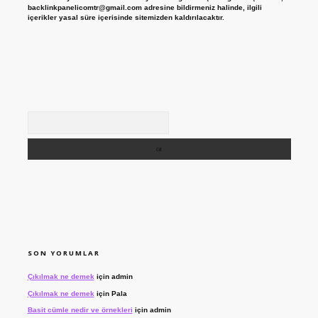
backlinkpanelicomtr@gmail.com
adresine bildirmeniz halinde, ilgili
içerikler yasal süre içerisinde sitemizden kaldırılacaktır.
Arama
SON YORUMLAR
Çıkılmak ne demek
için
admin
Çıkılmak ne demek
için
Pala
Basit cümle nedir ve örnekleri
için
admin