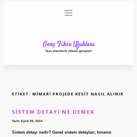
menüyü
Anasayfa
Gizlilik Politikası
Yasal Uyarı
aç
Hakkımızda
Genç Fikir Ufukları
Taze önerilerle zihnini genişlet!
ETIKET:
MIMARI PROJEDE KESIT NASIL ALINIR
SISTEM DETAYI NE DEMEK
Tarih: Eylül 28, 2024
Sistem detayı nedir? Genel sistem detayları; binanın