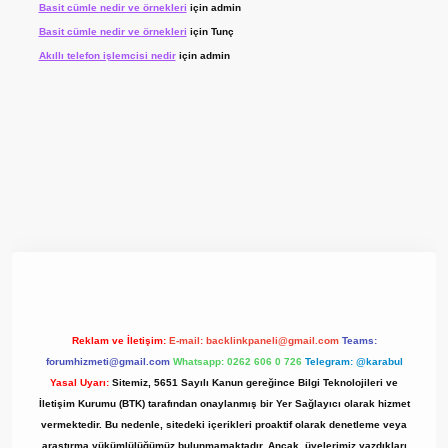
Basit cümle nedir ve örnekleri
için
admin
Basit cümle nedir ve örnekleri
için
Tunç
Akıllı telefon işlemcisi nedir
için
admin
 giriş adresi
www.betexper.xyz/
Reklam ve İletişim:
E-mail:
backlinkpaneli@gmail.com
Teams:
forumhizmeti@gmail.com
Whatsapp: 0262 606 0 726
Telegram: @karabul
Yasal Uyarı:
Sitemiz, 5651 Sayılı Kanun gereğince Bilgi Teknolojileri ve
İletişim Kurumu (BTK) tarafından onaylanmış bir Yer Sağlayıcı olarak hizmet
vermektedir. Bu nedenle, sitedeki içerikleri proaktif olarak denetleme veya
araştırma yükümlülüğümüz bulunmamaktadır. Ancak, üyelerimiz yazdıkları