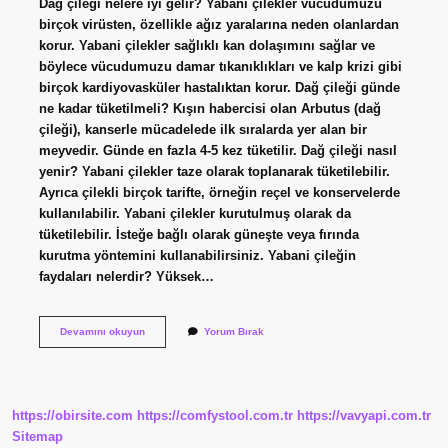
Dağ çileği nelere iyi gelir? Yabani çilekler vücudumuzu
birçok virüsten, özellikle ağız yaralarına neden olanlardan
korur. Yabani çilekler sağlıklı kan dolaşımını sağlar ve
böylece vücudumuzu damar tıkanıklıkları ve kalp krizi gibi
birçok kardiyovasküler hastalıktan korur. Dağ çileği günde
ne kadar tüketilmeli? Kışın habercisi olan Arbutus (dağ
çileği), kanserle mücadelede ilk sıralarda yer alan bir
meyvedir. Günde en fazla 4-5 kez tüketilir. Dağ çileği nasıl
yenir? Yabani çilekler taze olarak toplanarak tüketilebilir.
Ayrıca çilekli birçok tarifte, örneğin reçel ve konservelerde
kullanılabilir. Yabani çilekler kurutulmuş olarak da
tüketilebilir. İsteğe bağlı olarak güneşte veya fırında
kurutma yöntemini kullanabilirsiniz. Yabani çileğin
faydaları nelerdir? Yüksek…
Dağ
Devamını okuyun
Yorum Bırak
Çileği
Hangi
Hastalığa
Iyi
Gelir
https://obirsite.com
https://comfystool.com.tr
https://vavyapi.com.tr
Sitemap