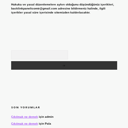
Hukuka ve yasal düzenlemelere aykırı olduğunu düşündüğünüz içerikleri,
backlinkpanelicomtr@gmail.com
adresine bildirmeniz halinde, ilgili
içerikler yasal süre içerisinde sitemizden kaldırılacaktır.
Arama
SON YORUMLAR
Çıkılmak ne demek
için
admin
Çıkılmak ne demek
için
Pala