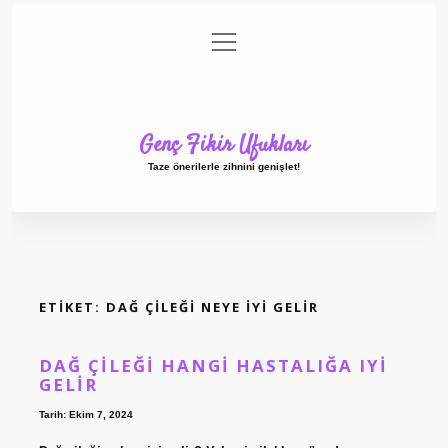
menüyü
Anasayfa
Gizlilik Politikası
Yasal Uyarı
aç
Hakkımızda
Genç Fikir Ufukları
Taze önerilerle zihnini genişlet!
ETIKET:
DAĞ ÇILEĞI NEYE IYI GELIR
DAĞ ÇILEĞI HANGI HASTALIĞA IYI
GELIR
Tarih: Ekim 7, 2024