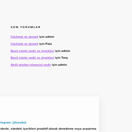
SON YORUMLAR
Çıkılmak ne demek
için
admin
Çıkılmak ne demek
için
Pala
Basit cümle nedir ve örnekleri
için
admin
Basit cümle nedir ve örnekleri
için
Tunç
Akıllı telefon işlemcisi nedir
için
admin
elegram: @karabul
denle, sitedeki içerikleri proaktif olarak denetleme veya araştırma