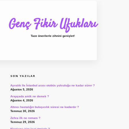
Genç Fikir Ufukları
Taze önerilerle zihnini genişlet!
SIDEBAR
ilbet giriş
ilbet
ilbet 
SON YAZILAR
Ayvalık ile İstanbul arası otobüs yolculuğu ne kadar sürer ?
Ağustos 5, 2026
Arapçada amik ne demek ?
Ağustos 4, 2026
Altıncı hastalığın bulaşıcılık süresi ne kadardır ?
Temmuz 30, 2026
Zehra ilk ne romanı ?
Temmuz 29, 2026
Klonlama kim icat etmiştir ?