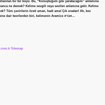
kullanılan bir tür büyü. Bu, “Konuştuğum gibi yaratacağım” anlamına
manca ne demek? Kelime sevgili veya sevilen anlamına gelir. Kelime
ek? Tüm çevirilerin özeti aman, hadi ama! Çık oradan! Ah, kes
şunu! Abraq ad habra ne demek? Etimoloji. Kelimenin kökenine dair teorilerden biri, kelimenin Aramice אברא…
i.com.tr
Sitemap