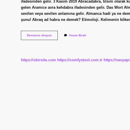
ifadesinden gelir. 3 Kasım 2019 Abracadabra, tılsım olarak 
gelen Aramice avra kehdabra ifadesinden gelir. Das Wort Al
sevilen veya sevilen anlamına gelir. Almanca hadi ya ne dem
Almanca
Devamını okuyun
Yorum Bırak
Abrakadabra
Ne
Demek
https://obirsite.com
https://comfystool.com.tr
https://vavyap