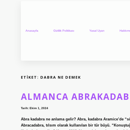
Anasayfa
Gizlilik Politikası
Yasal Uyarı
Hakkım
ETIKET:
DABRA NE DEMEK
ALMANCA ABRAKADAB
Tarih: Ekim 1, 2024
Abra kadabra ne anlama gelir? Abra, kadabra Aramice’de “s
Abracadabra, tılsım olarak kullanılan bir tür büyü. “Konuş