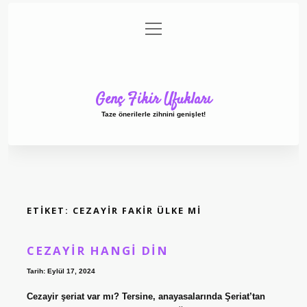
menüyü
Anasayfa
Gizlilik Politikası
Yasal Uyarı
aç
Hakkımızda
Genç Fikir Ufukları
Taze önerilerle zihnini genişlet!
ETIKET:
CEZAYIR FAKIR ÜLKE MI
CEZAYIR HANGI DIN
Tarih: Eylül 17, 2024
Cezayir şeriat var mı? Tersine, anayasalarında Şeriat’tan