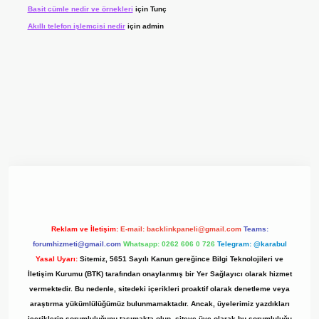
Basit cümle nedir ve örnekleri
için
Tunç
Akıllı telefon işlemcisi nedir
için
admin
giriş adresi
www.betexper.xyz/
Reklam ve İletişim:
E-mail:
backlinkpaneli@gmail.com
Teams:
forumhizmeti@gmail.com
Whatsapp: 0262 606 0 726
Telegram: @karabul
Yasal Uyarı:
Sitemiz, 5651 Sayılı Kanun gereğince Bilgi Teknolojileri ve
İletişim Kurumu (BTK) tarafından onaylanmış bir Yer Sağlayıcı olarak hizmet
vermektedir. Bu nedenle, sitedeki içerikleri proaktif olarak denetleme veya
araştırma yükümlülüğümüz bulunmamaktadır. Ancak, üyelerimiz yazdıkları
içeriklerin sorumluluğunu taşımakta olup, siteye üye olarak bu sorumluluğu