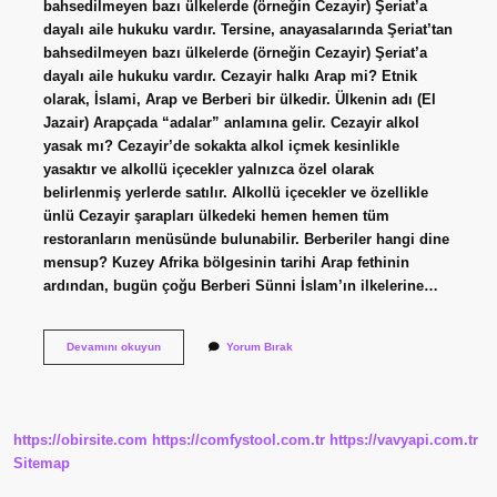
bahsedilmeyen bazı ülkelerde (örneğin Cezayir) Şeriat’a
dayalı aile hukuku vardır. Tersine, anayasalarında Şeriat’tan
bahsedilmeyen bazı ülkelerde (örneğin Cezayir) Şeriat’a
dayalı aile hukuku vardır. Cezayir halkı Arap mi? Etnik
olarak, İslami, Arap ve Berberi bir ülkedir. Ülkenin adı (El
Jazair) Arapçada “adalar” anlamına gelir. Cezayir alkol
yasak mı? Cezayir’de sokakta alkol içmek kesinlikle
yasaktır ve alkollü içecekler yalnızca özel olarak
belirlenmiş yerlerde satılır. Alkollü içecekler ve özellikle
ünlü Cezayir şarapları ülkedeki hemen hemen tüm
restoranların menüsünde bulunabilir. Berberiler hangi dine
mensup? Kuzey Afrika bölgesinin tarihi Arap fethinin
ardından, bugün çoğu Berberi Sünni İslam’ın ilkelerine…
Cezayir
Devamını okuyun
Yorum Bırak
Hangi
Din
https://obirsite.com
https://comfystool.com.tr
https://vavyapi.com.tr
Sitemap