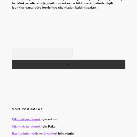
backlinkpanelicomtr@gmail.com
adresine bildirmeniz halinde, ilgili
içerikler yasal süre içerisinde sitemizden kaldırılacaktır.
Arama
SON YORUMLAR
Çıkılmak ne demek
için
admin
Çıkılmak ne demek
için
Pala
Basit cümle nedir ve örnekleri
için
admin