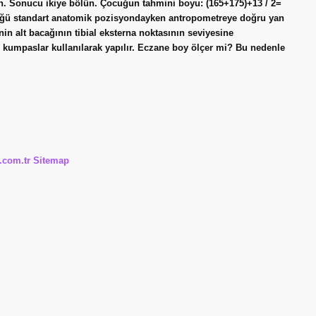
arın. Sonucu ikiye bölün. Çocuğun tahmini boyu: (165+175)+13 / 2=
üğü standart anatomik pozisyondayken antropometreye doğru yan
in alt bacağının tibial eksterna noktasının seviyesine
ı kumpaslar kullanılarak yapılır. Eczane boy ölçer mi? Bu nedenle
i.com.tr
Sitemap