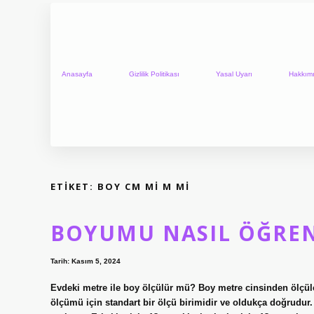
Anasayfa
Gizlilik Politikası
Yasal Uyarı
Hakkım
ETIKET:
BOY CM MI M MI
BOYUMU NASIL ÖĞREN
Tarih: Kasım 5, 2024
Evdeki metre ile boy ölçülür mü? Boy metre cinsinden ölçüle
ölçümü için standart bir ölçü birimidir ve oldukça doğrud