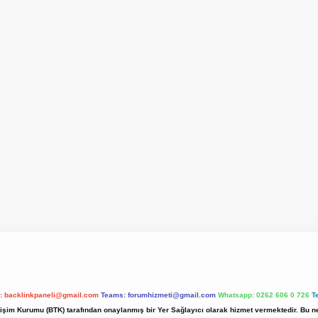
l:
backlinkpaneli@gmail.com
Teams:
forumhizmeti@gmail.com
Whatsapp: 0262 606 0 726
T
etişim Kurumu (BTK) tarafından onaylanmış bir Yer Sağlayıcı olarak hizmet vermektedir. Bu ne