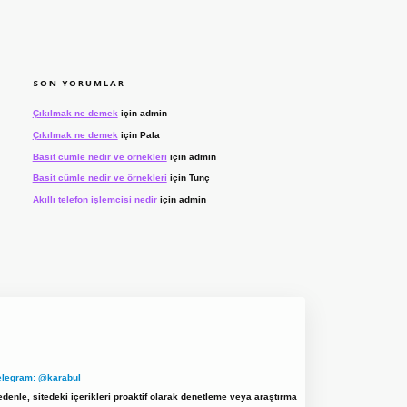
SON YORUMLAR
Çıkılmak ne demek
için
admin
Çıkılmak ne demek
için
Pala
Basit cümle nedir ve örnekleri
için
admin
Basit cümle nedir ve örnekleri
için
Tunç
Akıllı telefon işlemcisi nedir
için
admin
elegram: @karabul
denle, sitedeki içerikleri proaktif olarak denetleme veya araştırma