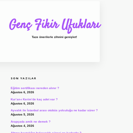
Genç Fikir Ufukları
Taze önerilerle zihnini genişlet!
SIDEBAR
ilbet giriş
ilbet
ilbet
SON YAZILAR
Eğitim sertifikası nereden alınır ?
Ağustos 6, 2026
Kur’an-ı Kerim’de kaç adet var ?
Ağustos 6, 2026
Ayvalık ile İstanbul arası otobüs yolculuğu ne kadar sürer ?
Ağustos 5, 2026
Arapçada amik ne demek ?
Ağustos 4, 2026
Altıncı hastalığın bulaşıcılık süresi ne kadardır ?