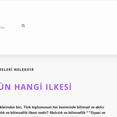
ızda
ELERI NELERDIR
ÜN HANGI ILKESI
liklerinden biri, Türk toplumunun her kesiminde bilimsel ve akılcı
 ve bilimsellik ilkesi nedir? Akılcılık ve bilimsellik * “Siyasi ve