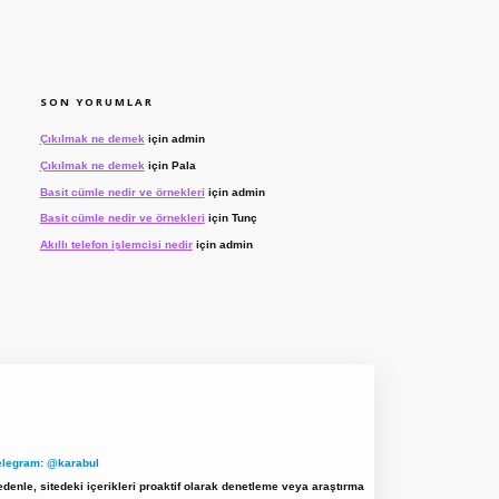
SON YORUMLAR
Çıkılmak ne demek
için
admin
Çıkılmak ne demek
için
Pala
Basit cümle nedir ve örnekleri
için
admin
Basit cümle nedir ve örnekleri
için
Tunç
Akıllı telefon işlemcisi nedir
için
admin
elegram: @karabul
denle, sitedeki içerikleri proaktif olarak denetleme veya araştırma