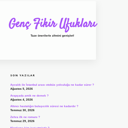
Genç Fikir Ufukları
Taze önerilerle zihnini genişlet!
SIDEBAR
ilbet giriş
ilbet
ilbet giriş adresi
www.bete
SON YAZILAR
Ayvalık ile İstanbul arası otobüs yolculuğu ne kadar sürer ?
Ağustos 5, 2026
Arapçada amik ne demek ?
Ağustos 4, 2026
Altıncı hastalığın bulaşıcılık süresi ne kadardır ?
Temmuz 30, 2026
Zehra ilk ne romanı ?
Temmuz 29, 2026
Klonlama kim icat etmiştir ?