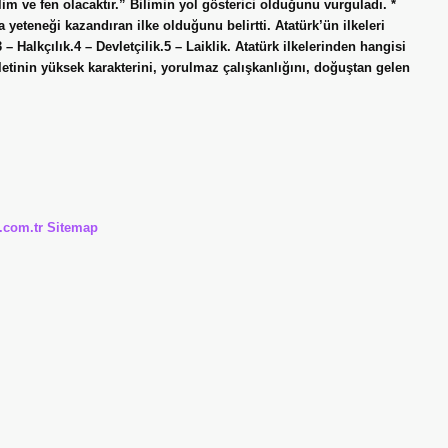
im ve fen olacaktır.” Bilimin yol gösterici olduğunu vurguladı. *
eteneği kazandıran ilke olduğunu belirtti. Atatürk’ün ilkeleri
3 – Halkçılık.4 – Devletçilik.5 – Laiklik. Atatürk ilkelerinden hangisi
illetinin yüksek karakterini, yorulmaz çalışkanlığını, doğuştan gelen
i.com.tr
Sitemap