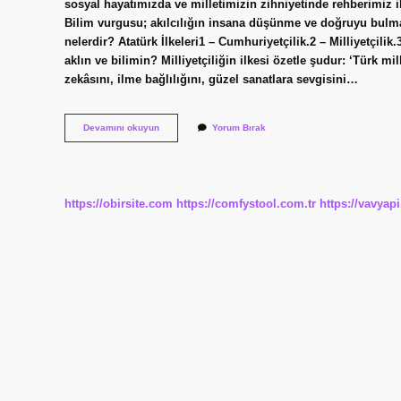
sosyal hayatımızda ve milletimizin zihniyetinde rehberimiz il
Bilim vurgusu; akılcılığın insana düşünme ve doğruyu bulma y
nelerdir? Atatürk İlkeleri1 – Cumhuriyetçilik.2 – Milliyetçilik.
aklın ve bilimin? Milliyetçiliğin ilkesi özetle şudur: ‘Türk m
zekâsını, ilme bağlılığını, güzel sanatlara sevgisini…
Bilimsellik
Devamını okuyun
Yorum Bırak
Atatürkün
Hangi
Ilkesi
https://obirsite.com
https://comfystool.com.tr
https://vavyap