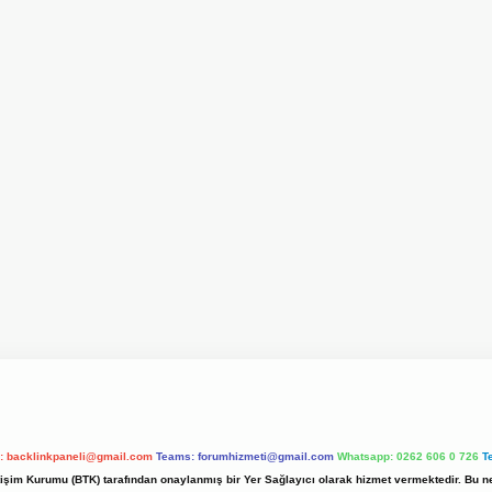
l:
backlinkpaneli@gmail.com
Teams:
forumhizmeti@gmail.com
Whatsapp: 0262 606 0 726
T
etişim Kurumu (BTK) tarafından onaylanmış bir Yer Sağlayıcı olarak hizmet vermektedir. Bu ne