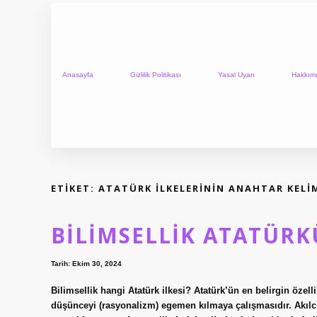
Anasayfa
Gizlilik Politikası
Yasal Uyarı
Hakkım
ETIKET:
ATATÜRK ILKELERININ ANAHTAR KELIM
BILIMSELLIK ATATÜRK
Tarih: Ekim 30, 2024
Bilimsellik hangi Atatürk ilkesi? Atatürk’ün en belirgin özel
düşünceyi (rasyonalizm) egemen kılmaya çalışmasıdır. Akılcılık