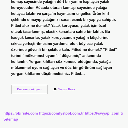
kumaş sayesinde yatağın dört bir yanını kaplayan yatak
koruyucudur. Vücuda oturan kumaşı sayesinde yatağa
kolayca takılır ve çarşafın kaymasını engeller. Ürün kılıf
şeklinde olmayıp yatağınızı saran esnek bir yapıya sahiptir.
Fitted alez ne demek? Yatak koruyucu, yatak için özel
olarak tasarlanmış, elastik kenarlara sahip bir kılıftır. Bu
kauçuk kenarlar, yatak koruyucunun yatağın köşelerine
sıkıca yerleştirilmesine yardımcı olur, böylece yatak
üzerinde güvenli bir şekilde kalır. Fitted ne demek? “Fitted”
terimi “mükemmel uyum”, “döşenmiş” anlamında
kullanılır. Yorgan kılıfları söz konusu olduğunda, yatağa
mükemmel uyum sağlayan ve düz bir görünüm sağlayan
yorgan kılıflarını düşünmelisiniz. Fitted…
Alezde
Devamını okuyun
Yorum Bırak
Fitted
Ne
Demek
https://obirsite.com
https://comfystool.com.tr
https://vavyapi.com.tr
Sitemap