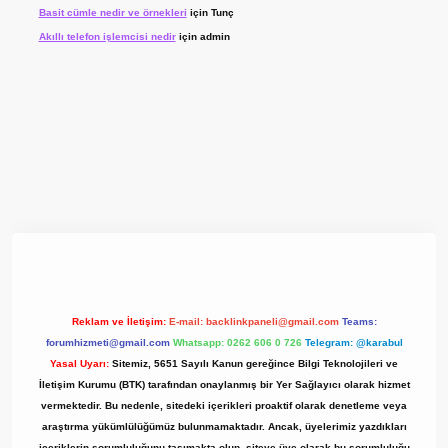
Basit cümle nedir ve örnekleri
için
Tunç
Akıllı telefon işlemcisi nedir
için
admin
giriş adresi
www.betexper.xyz/
Reklam ve İletişim:
E-mail:
backlinkpaneli@gmail.com
Teams:
forumhizmeti@gmail.com
Whatsapp: 0262 606 0 726
Telegram: @karabul
Yasal Uyarı:
Sitemiz, 5651 Sayılı Kanun gereğince Bilgi Teknolojileri ve
İletişim Kurumu (BTK) tarafından onaylanmış bir Yer Sağlayıcı olarak hizmet
vermektedir. Bu nedenle, sitedeki içerikleri proaktif olarak denetleme veya
araştırma yükümlülüğümüz bulunmamaktadır. Ancak, üyelerimiz yazdıkları
içeriklerin sorumluluğunu taşımakta olup, siteye üye olarak bu sorumluluğu