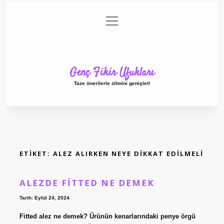
menüyü
Anasayfa
Gizlilik Politikası
Yasal Uyarı
aç
Hakkımızda
Genç Fikir Ufukları
Taze önerilerle zihnini genişlet!
ETIKET:
ALEZ ALIRKEN NEYE DIKKAT EDILMELI
ALEZDE FITTED NE DEMEK
Tarih: Eylül 24, 2024
Fitted alez ne demek? Ürünün kenarlarındaki penye örgü