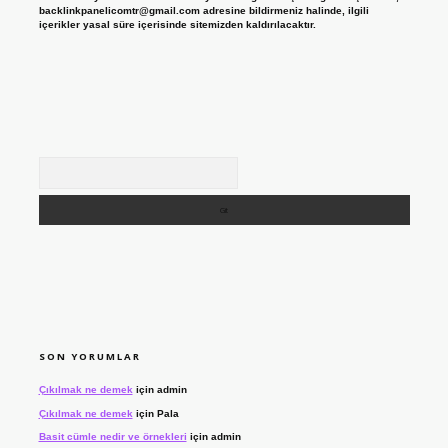
backlinkpanelicomtr@gmail.com
adresine bildirmeniz halinde, ilgili
içerikler yasal süre içerisinde sitemizden kaldırılacaktır.
Arama
SON YORUMLAR
Çıkılmak ne demek
için
admin
Çıkılmak ne demek
için
Pala
Basit cümle nedir ve örnekleri
için
admin