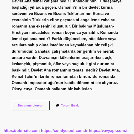
Devlet Ana temel çatışma nedir? Anadolu’nun Türkleşmeye
başladığı yıllarda geçen, Osmanlı’nın bir devlet kurma
serüveni ve Bizans ve Bizans Tekfurları’nın Bursa ve
çevresinin Türklerin eline geçmesini engelleme çabaları
romanın ana eksenini oluşturur. Bir bakıma Müslüman-
Hristiyan mücadelesi roman boyunca yansıtılır. Romanda
temel çatışma nedir? Farklı düşüncelere, niteliklere veya
arzulara sahip olma isteğinden kaynaklanan bir çelişki
durumudur. Sanatsal çalışmalarda bir gerilim ve merak
unsuru vardır. Davranışın kökenlerini araştırırken, aşk,
kıskançlık, pişmanlık, öfke veya suçluluk gibi durumlar
baskındır. Devlet Ana romanının teması nedir? Devlet Ana,
Kemal Tahir’in tarihi romanlarından biridir. Bu romanda
Osmanlı İmparatorluğu’nun kabile dönemini ele alıyoruz.
Okuyucuya, Osmanlı halkının bir kabileden…
Devlet
Devamını okuyun
Yorum Bırak
Ana
Romanının
Temel
Çatışma
Nedir
https://obirsite.com
https://comfystool.com.tr
https://vavyapi.com.tr