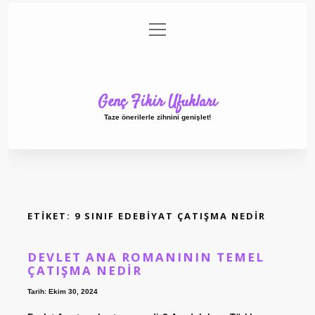
menüyü
Anasayfa
Gizlilik Politikası
Yasal Uyarı
aç
Hakkımızda
Genç Fikir Ufukları
Taze önerilerle zihnini genişlet!
ETIKET:
9 SINIF EDEBIYAT ÇATIŞMA NEDIR
DEVLET ANA ROMANININ TEMEL
ÇATIŞMA NEDIR
Tarih: Ekim 30, 2024