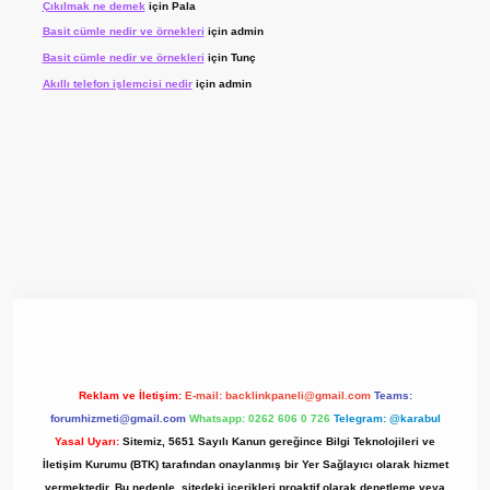
Çıkılmak ne demek
için
Pala
Basit cümle nedir ve örnekleri
için
admin
Basit cümle nedir ve örnekleri
için
Tunç
Akıllı telefon işlemcisi nedir
için
admin
giriş adresi
www.betexper.xyz/
Reklam ve İletişim:
E-mail:
backlinkpaneli@gmail.com
Teams:
forumhizmeti@gmail.com
Whatsapp: 0262 606 0 726
Telegram: @karabul
Yasal Uyarı:
Sitemiz, 5651 Sayılı Kanun gereğince Bilgi Teknolojileri ve
İletişim Kurumu (BTK) tarafından onaylanmış bir Yer Sağlayıcı olarak hizmet
vermektedir. Bu nedenle, sitedeki içerikleri proaktif olarak denetleme veya