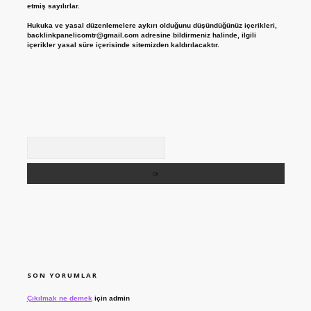
etmiş sayılırlar.
Hukuka ve yasal düzenlemelere aykırı olduğunu düşündüğünüz içerikleri,
backlinkpanelicomtr@gmail.com
adresine bildirmeniz halinde, ilgili
içerikler yasal süre içerisinde sitemizden kaldırılacaktır.
Arama
SON YORUMLAR
Çıkılmak ne demek
için
admin