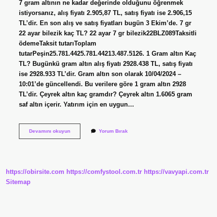
7 gram altının ne kadar değerinde olduğunu öğrenmek
istiyorsanız, alış fiyatı 2.905,87 TL, satış fiyatı ise 2.906,15
TL’dir. En son alış ve satış fiyatları bugün 3 Ekim’de. 7 gr
22 ayar bilezik kaç TL? 22 ayar 7 gr bilezik22BLZ089Taksitli
ödemeTaksit tutarıToplam
tutarPeşin25.781.4425.781.44213.487.5126. 1 Gram altın Kaç
TL? Bugünkü gram altın alış fiyatı 2928.438 TL, satış fiyatı
ise 2928.933 TL’dir. Gram altın son olarak 10/04/2024 –
10:01’de güncellendi. Bu verilere göre 1 gram altın 2928
TL’dir. Çeyrek altın kaç gramdır? Çeyrek altın 1.6065 gram
saf altın içerir. Yatırım için en uygun…
7
Devamını okuyun
Yorum Bırak
Gram
Altın
Nedir
https://obirsite.com
https://comfystool.com.tr
https://vavyapi.com.tr
Sitemap