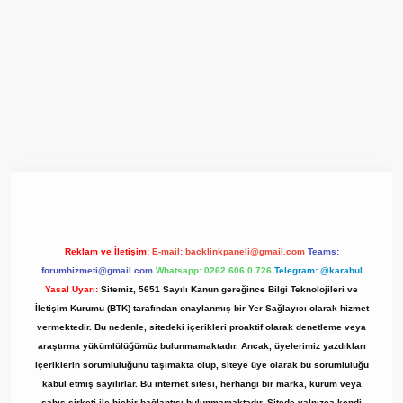
 giriş adresi
www.betexper.xyz/
Reklam ve İletişim:
E-mail:
backlinkpaneli@gmail.com
Teams:
forumhizmeti@gmail.com
Whatsapp: 0262 606 0 726
Telegram: @karabul
Yasal Uyarı:
Sitemiz, 5651 Sayılı Kanun gereğince Bilgi Teknolojileri ve
İletişim Kurumu (BTK) tarafından onaylanmış bir Yer Sağlayıcı olarak hizmet
vermektedir. Bu nedenle, sitedeki içerikleri proaktif olarak denetleme veya
araştırma yükümlülüğümüz bulunmamaktadır. Ancak, üyelerimiz yazdıkları
içeriklerin sorumluluğunu taşımakta olup, siteye üye olarak bu sorumluluğu
kabul etmiş sayılırlar. Bu internet sitesi, herhangi bir marka, kurum veya
şahıs şirketi ile hiçbir bağlantısı bulunmamaktadır. Sitede yalnızca kendi