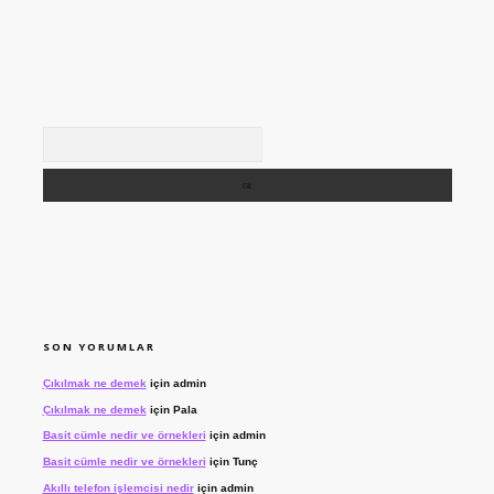
Arama
SON YORUMLAR
Çıkılmak ne demek
için
admin
Çıkılmak ne demek
için
Pala
Basit cümle nedir ve örnekleri
için
admin
Basit cümle nedir ve örnekleri
için
Tunç
Akıllı telefon işlemcisi nedir
için
admin