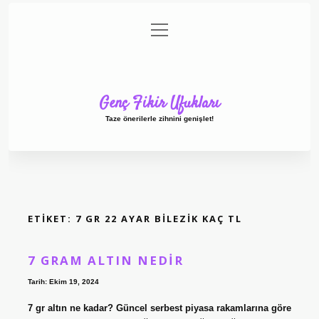
menüyü
Anasayfa
Gizlilik Politikası
Yasal Uyarı
aç
Hakkımızda
Genç Fikir Ufukları
Taze önerilerle zihnini genişlet!
ETIKET:
7 GR 22 AYAR BILEZIK KAÇ TL
7 GRAM ALTIN NEDIR
Tarih: Ekim 19, 2024
7 gr altın ne kadar? Güncel serbest piyasa rakamlarına göre