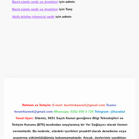
Basit cümle nedir ve örnekleri
için
admin
Basit cümle nedir ve örnekleri
için
Tunç
Akıllı telefon işlemcisi nedir
için
admin
 giriş adresi
www.betexper.xyz/
Reklam ve İletişim:
E-mail:
backlinkpaneli@gmail.com
Teams:
forumhizmeti@gmail.com
Whatsapp: 0262 606 0 726
Telegram: @karabul
Yasal Uyarı:
Sitemiz, 5651 Sayılı Kanun gereğince Bilgi Teknolojileri ve
İletişim Kurumu (BTK) tarafından onaylanmış bir Yer Sağlayıcı olarak hizmet
vermektedir. Bu nedenle, sitedeki içerikleri proaktif olarak denetleme veya
araştırma yükümlülüğümüz bulunmamaktadır. Ancak, üyelerimiz yazdıkları