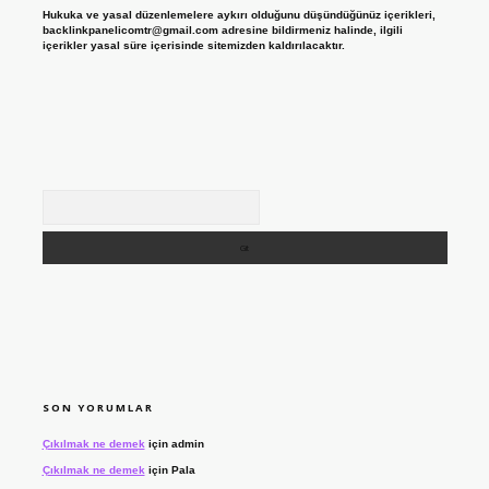
Hukuka ve yasal düzenlemelere aykırı olduğunu düşündüğünüz içerikleri,
backlinkpanelicomtr@gmail.com
adresine bildirmeniz halinde, ilgili
içerikler yasal süre içerisinde sitemizden kaldırılacaktır.
Arama
SON YORUMLAR
Çıkılmak ne demek
için
admin
Çıkılmak ne demek
için
Pala