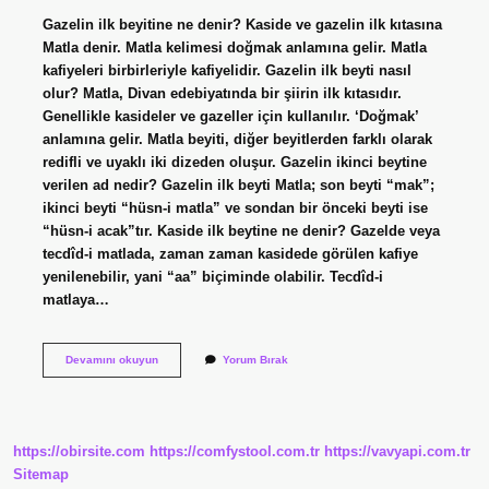
Gazelin ilk beyitine ne denir? Kaside ve gazelin ilk kıtasına
Matla denir. Matla kelimesi doğmak anlamına gelir. Matla
kafiyeleri birbirleriyle kafiyelidir. Gazelin ilk beyti nasıl
olur? Matla, Divan edebiyatında bir şiirin ilk kıtasıdır.
Genellikle kasideler ve gazeller için kullanılır. ‘Doğmak’
anlamına gelir. Matla beyiti, diğer beyitlerden farklı olarak
redifli ve uyaklı iki dizeden oluşur. Gazelin ikinci beytine
verilen ad nedir? Gazelin ilk beyti Matla; son beyti “mak”;
ikinci beyti “hüsn-i matla” ve sondan bir önceki beyti ise
“hüsn-i acak”tır. Kaside ilk beytine ne denir? Gazelde veya
tecdîd-i matlada, zaman zaman kasidede görülen kafiye
yenilenebilir, yani “aa” biçiminde olabilir. Tecdîd-i
matlaya…
Gazelin
Devamını okuyun
Yorum Bırak
Ilk
Beytine
Ne
Ad
Verilir
https://obirsite.com
https://comfystool.com.tr
https://vavyapi.com.tr
Sitemap