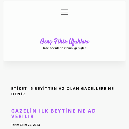
menüyü
Anasayfa
Gizlilik Politikası
Yasal Uyarı
aç
Hakkımızda
Genç Fikir Ufukları
Taze önerilerle zihnini genişlet!
ETIKET:
5 BEYITTEN AZ OLAN GAZELLERE NE
DENIR
GAZELIN ILK BEYTINE NE AD
VERILIR
Tarih: Ekim 29, 2024