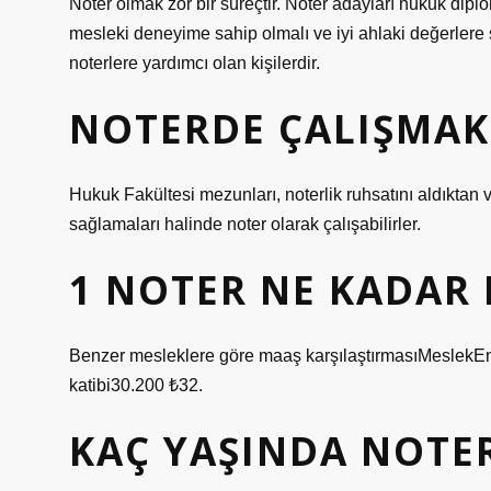
Noter olmak zor bir süreçtir. Noter adayları hukuk dipl
mesleki deneyime sahip olmalı ve iyi ahlaki değerlere sa
noterlere yardımcı olan kişilerdir.
NOTERDE ÇALIŞMAK
Hukuk Fakültesi mezunları, noterlik ruhsatını aldıktan v
sağlamaları halinde noter olarak çalışabilirler.
1 NOTER NE KADAR 
Benzer mesleklere göre maaş karşılaştırmasıMeslek
katibi30.200 ₺32.
KAÇ YAŞINDA NOTE