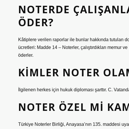
NOTERDE ÇALIŞANL
ÖDER?
Kâtiplere verilen raporlar ile bunlar hakkında tutulan do
ücretleri: Madde 14 – Noterler, çalıştırdıkları memur ve h
öderler.
KIMLER NOTER OLA
İlgilenen herkes için hukuk diploması şarttır. C. Vatan
NOTER ÖZEL MI KA
Türkiye Noterler Birliği, Anayasa’nın 135. maddesi uy