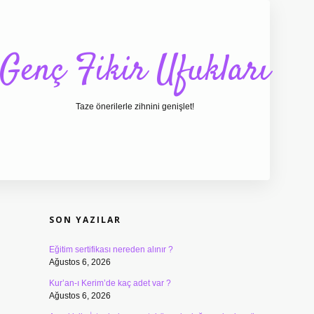
Genç Fikir Ufukları
Taze önerilerle zihnini genişlet!
SIDEBAR
ilbet giriş
ilbet
ilb
SON YAZILAR
Eğitim sertifikası nereden alınır ?
Ağustos 6, 2026
Kur’an-ı Kerim’de kaç adet var ?
Ağustos 6, 2026