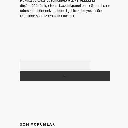
Hukuka ve yasal düzenlemelere aykırı olduğunu
düşündüğünüz içerikleri,
backlinkpanelicomtr@gmail.com
adresine bildirmeniz halinde, ilgili içerikler yasal süre
içerisinde sitemizden kaldırılacaktır.
Arama
SON YORUMLAR