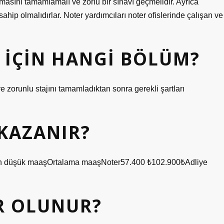
omasını tamamlamalı ve zorlu bir sınavı geçmelidir. Ayrıca
hip olmalıdırlar. Noter yardımcıları noter ofislerinde çalışan ve
 IÇIN HANGI BÖLÜM?
e zorunlu stajını tamamladıktan sonra gerekli şartları
KAZANIR?
En düşük maaşOrtalama maaşNoter57.400 ₺102.900₺Adliye
R OLUNUR?