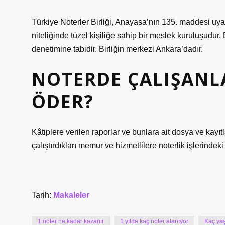
Türkiye Noterler Birliği, Anayasa’nın 135. maddesi uy
niteliğinde tüzel kişiliğe sahip bir meslek kuruluşudu
denetimine tabidir. Birliğin merkezi Ankara’dadır.
NOTERDE ÇALIŞANL
ÖDER?
Kâtiplere verilen raporlar ve bunlara ait dosya ve kayıtl
çalıştırdıkları memur ve hizmetlilere noterlik işlerindeki
Tarih:
Makaleler
1 noter ne kadar kazanır
1 yılda kaç noter atanıyor
Kaç yaş