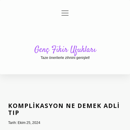
menüyü
Anasayfa
Gizlilik Politikası
Yasal Uyarı
aç
Hakkımızda
Genç Fikir Ufukları
Taze önerilerle zihnini genişlet!
KOMPLIKASYON NE DEMEK ADLI
TIP
Tarih: Ekim 25, 2024