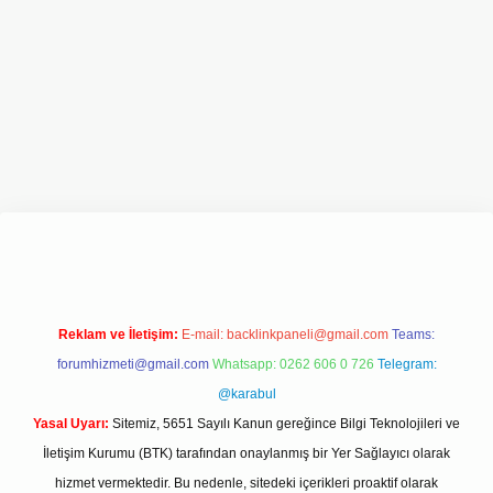
 giriş adresi
www.betexper.xyz/
Reklam ve İletişim:
E-mail:
backlinkpaneli@gmail.com
Teams:
forumhizmeti@gmail.com
Whatsapp: 0262 606 0 726
Telegram:
@karabul
Yasal Uyarı:
Sitemiz, 5651 Sayılı Kanun gereğince Bilgi Teknolojileri ve
İletişim Kurumu (BTK) tarafından onaylanmış bir Yer Sağlayıcı olarak
hizmet vermektedir. Bu nedenle, sitedeki içerikleri proaktif olarak