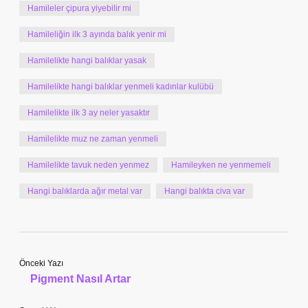
Hamileler çipura yiyebilir mi
Hamileliğin ilk 3 ayında balık yenir mi
Hamilelikte hangi balıklar yasak
Hamilelikte hangi balıklar yenmeli kadınlar kulübü
Hamilelikte ilk 3 ay neler yasaktır
Hamilelikte muz ne zaman yenmeli
Hamilelikte tavuk neden yenmez
Hamileyken ne yenmemeli
Hangi balıklarda ağır metal var
Hangi balıkta civa var
Önceki Yazı
Pigment Nasıl Artar