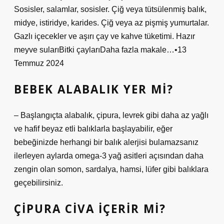
Sosisler, salamlar, sosisler. Çiğ veya tütsülenmiş balık,
midye, istiridye, karides. Çiğ veya az pişmiş yumurtalar.
Gazlı içecekler ve aşırı çay ve kahve tüketimi. Hazır
meyve sularıBitki çaylarıDaha fazla makale…•13
Temmuz 2024
BEBEK ALABALIK YER MI?
– Başlangıçta alabalık, çipura, levrek gibi daha az yağlı
ve hafif beyaz etli balıklarla başlayabilir, eğer
bebeğinizde herhangi bir balık alerjisi bulamazsanız
ilerleyen aylarda omega-3 yağ asitleri açısından daha
zengin olan somon, sardalya, hamsi, lüfer gibi balıklara
geçebilirsiniz.
ÇIPURA CIVA IÇERIR MI?