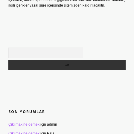
içerikleri,
backlinkpanelicomtr@gmail.com
adresine bildirmeniz halinde,
ilgili içerikler yasal süre içerisinde sitemizden kaldırılacaktır.
Arama
SON YORUMLAR
Çıkılmak ne demek
için
admin
Çıkılmak ne demek
için
Pala