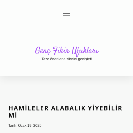
menüyü
Anasayfa
Gizlilik Politikası
Yasal Uyarı
aç
Hakkımızda
Genç Fikir Ufukları
Taze önerilerle zihnini genişlet!
HAMILELER ALABALIK YIYEBILIR
MI
Tarih: Ocak 19, 2025