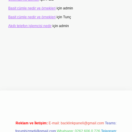
Basit cümle nedir ve örnekleri
için
admin
Basit cümle nedir ve örnekleri
için
Tunç
Akıllı telefon işlemcisi nedir
için
admin
iriş adresi
www.betexper.xyz/
Reklam ve İletişim:
E-mail:
backlinkpaneli@gmail.com
Teams:
forumhizmeti@gmail.com
Whatsapp: 0262 606 0 726
Telegram: