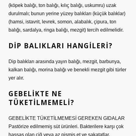
(köpek balığı, ton balığı, kılıç balığı, uskumru) uzak
durulmalı; bunun yerine yüzey balıkları (küçük balıklar)
(hamsi, istavrit, levrek, somon, alabalık, çipura, ton
balığı, sardalya, ringa balığı, mezgit) tercih edilmelidir.
DIP BALIKLARI HANGILERI?
Dip balıkları arasında yayın balığı, mezgit, barbunya,
kalkan balığı, morina balığı ve benekli mezgit gibi türler
yer alır.
GEBELIKTE NE
TÜKETILMEMELI?
GEBELİKTE TÜKETİLMEMESİ GEREKEN GIDALAR
Pastörize edilmemiş süt ürünleri. Bakterilere karşı çok
hassas olan çiğ veya az pişmiş et ve sakatatlar.