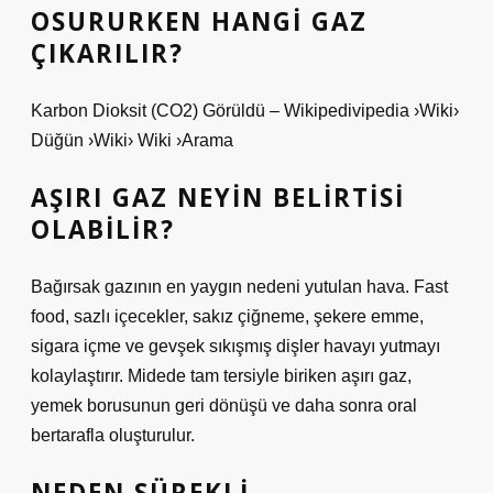
OSURURKEN HANGI GAZ
ÇIKARILIR?
Karbon Dioksit (CO2) Görüldü – Wikipedivipedia ›Wiki›
Düğün ›Wiki› Wiki ›Arama
AŞIRI GAZ NEYIN BELIRTISI
OLABILIR?
Bağırsak gazının en yaygın nedeni yutulan hava. Fast
food, sazlı içecekler, sakız çiğneme, şekere emme,
sigara içme ve gevşek sıkışmış dişler havayı yutmayı
kolaylaştırır. Midede tam tersiyle biriken aşırı gaz,
yemek borusunun geri dönüşü ve daha sonra oral
bertarafla oluşturulur.
NEDEN SÜREKLI