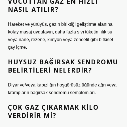
VÜCUTTAN GAZ EN HIZLI
NASIL ATILIR?
Hareket ve yürüyüş, gazın biriktiği geliştirme alanına
kolay masaj uygulayın, daha fazla sıvı tüketin, ılık su
veya nane, rezene, kimyon veya zencefil gibi bitkisel
çay içme.
HUYSUZ BAĞIRSAK SENDROMU
BELIRTILERI NELERDIR?
Diyar ve/veya kabızlığın hoşgörüsüzlüğünde ağrı veya
krampların bağırsak sendromu semptomları.
ÇOK GAZ ÇIKARMAK KILO
VERDIRIR MI?