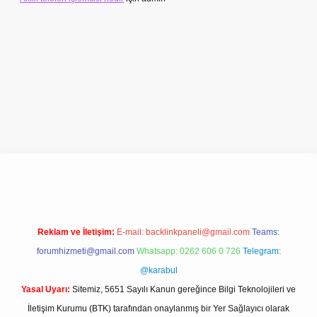
exper.xyz/
Reklam ve İletişim:
E-mail:
backlinkpaneli@gmail.com
Teams:
forumhizmeti@gmail.com
Whatsapp: 0262 606 0 726
Telegram:
@karabul
Yasal Uyarı:
Sitemiz, 5651 Sayılı Kanun gereğince Bilgi Teknolojileri ve
İletişim Kurumu (BTK) tarafından onaylanmış bir Yer Sağlayıcı olarak