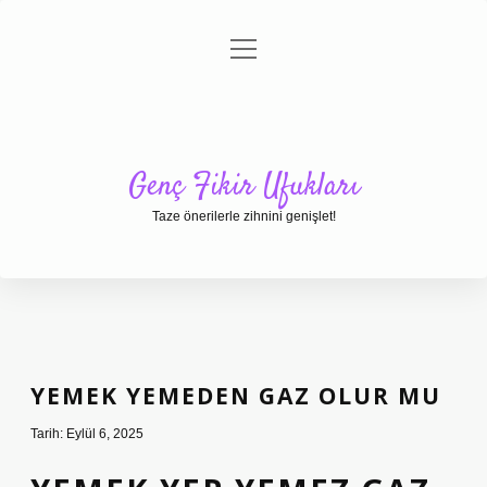
menüyü
Anasayfa
Gizlilik Politikası
Yasal Uyarı
aç
Hakkımızda
Genç Fikir Ufukları
Taze önerilerle zihnini genişlet!
YEMEK YEMEDEN GAZ OLUR MU
Tarih: Eylül 6, 2025