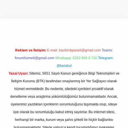
ilbet giriş adresi
www.betexper.xyz/
Reklam ve İletişim:
E-mail:
backlinkpaneli@gmail.com
Teams:
forumhizmeti@gmail.com
Whatsapp: 0262 606 0 726
Telegram:
@karabul
Yasal Uyarı:
Sitemiz, 5651 Sayılı Kanun gereğince Bilgi Teknolojileri ve
İletişim Kurumu (BTK) tarafından onaylanmış bir Yer Sağlayıcı olarak
hizmet vermektedir. Bu nedenle, sitedeki içerikleri proaktif olarak
denetleme veya araştırma yükümlülüğümüz bulunmamaktadır. Ancak,
üyelerimiz yazdıkları içeriklerin sorumluluğunu taşımakta olup, siteye
üye olarak bu sorumluluğu kabul etmiş sayılırlar. Bu internet sitesi,
herhangi bir marka, kurum veya şahıs şirketi ile hiçbir bağlantısı
bulunmamaktadır. Sitede yalnızca kendi hazırladığımız makaleler