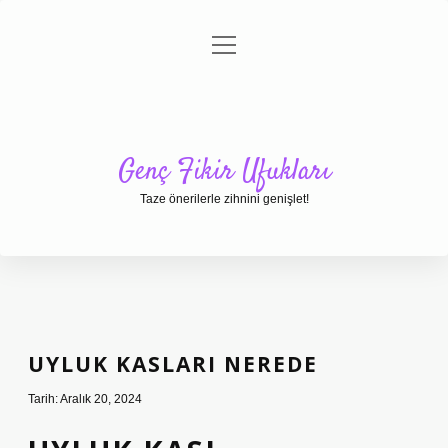
menüyü
Anasayfa
Gizlilik Politikası
Yasal Uyarı
aç
Hakkımızda
Genç Fikir Ufukları
Taze önerilerle zihnini genişlet!
UYLUK KASLARI NEREDE
Tarih: Aralık 20, 2024