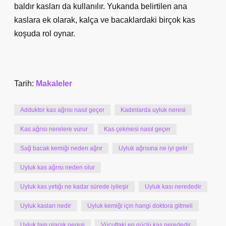
baldır kasları da kullanılır. Yukarıda belirtilen ana
kaslara ek olarak, kalça ve bacaklardaki birçok kas
koşuda rol oynar.
Tarih:
Makaleler
Adduktor kas ağrısı nasıl geçer
Kadınlarda uyluk neresi
Kas ağrısı nerelere vurur
Kas çekmesi nasıl geçer
Sağ bacak kemiği neden ağrır
Uyluk ağrısına ne iyi gelir
Uyluk kas ağrısı neden olur
Uyluk kas yırtığı ne kadar sürede iyileşir
Uyluk kası nerededir
Uyluk kasları nedir
Uyluk kemiği için hangi doktora gitmeli
Uyluk tam olarak neresi
Vücuttaki en güçlü kas nerededir