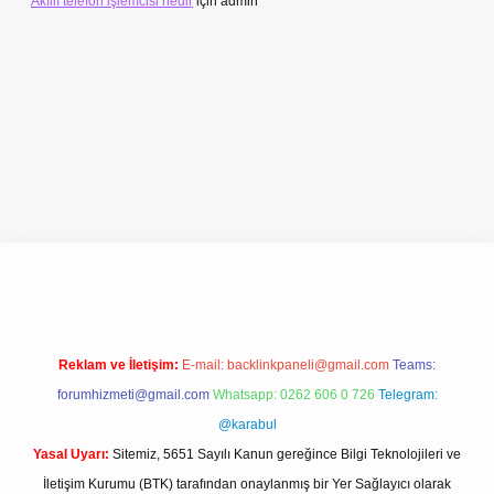
Akıllı telefon işlemcisi nedir
için
admin
betexper.xyz/
Reklam ve İletişim:
E-mail:
backlinkpaneli@gmail.com
Teams:
forumhizmeti@gmail.com
Whatsapp: 0262 606 0 726
Telegram:
@karabul
Yasal Uyarı:
Sitemiz, 5651 Sayılı Kanun gereğince Bilgi Teknolojileri ve
İletişim Kurumu (BTK) tarafından onaylanmış bir Yer Sağlayıcı olarak