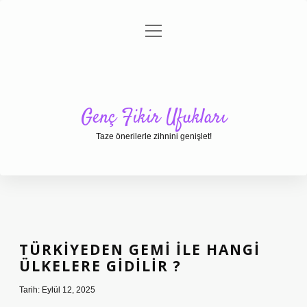
menüyü
Anasayfa
Gizlilik Politikası
Yasal Uyarı
aç
Hakkımızda
Genç Fikir Ufukları
Taze önerilerle zihnini genişlet!
TÜRKIYEDEN GEMI ILE HANGI
ÜLKELERE GIDILIR ?
Tarih: Eylül 12, 2025