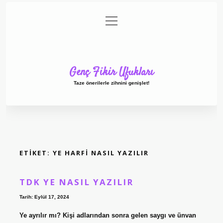
menüyü
Anasayfa
Gizlilik Politikası
Yasal Uyarı
aç
Hakkımızda
Genç Fikir Ufukları
Taze önerilerle zihnini genişlet!
ETIKET:
YE HARFI NASIL YAZILIR
TDK YE NASIL YAZILIR
Tarih: Eylül 17, 2024
Ye ayrılır mı? Kişi adlarından sonra gelen saygı ve ünvan