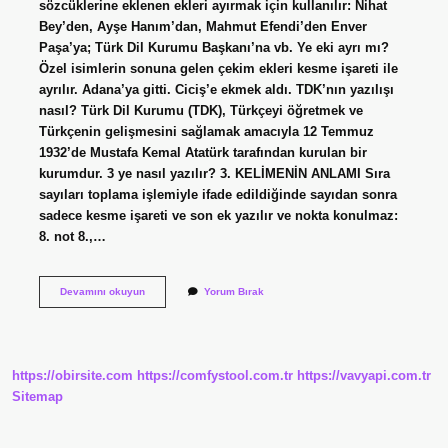
sözcüklerine eklenen ekleri ayırmak için kullanılır: Nihat
Bey’den, Ayşe Hanım’dan, Mahmut Efendi’den Enver
Paşa’ya; Türk Dil Kurumu Başkanı’na vb. Ye eki ayrı mı?
Özel isimlerin sonuna gelen çekim ekleri kesme işareti ile
ayrılır. Adana’ya gitti. Ciciş’e ekmek aldı. TDK’nın yazılışı
nasıl? Türk Dil Kurumu (TDK), Türkçeyi öğretmek ve
Türkçenin gelişmesini sağlamak amacıyla 12 Temmuz
1932’de Mustafa Kemal Atatürk tarafından kurulan bir
kurumdur. 3 ye nasıl yazılır? 3. KELİMENİN ANLAMI Sıra
sayıları toplama işlemiyle ifade edildiğinde sayıdan sonra
sadece kesme işareti ve son ek yazılır ve nokta konulmaz:
8. not 8.,…
Tdk
Devamını okuyun
Yorum Bırak
Ye
Nasıl
Yazılır
https://obirsite.com
https://comfystool.com.tr
https://vavyapi.com.tr
Sitemap