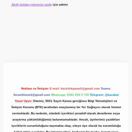
Akıllı telefon işlemcisi nedir
için
admin
giriş adresi
www.betexper.xyz/
Reklam ve İletişim:
E-mail:
backlinkpaneli@gmail.com
Teams:
forumhizmeti@gmail.com
Whatsapp: 0262 606 0 726
Telegram: @karabul
Yasal Uyarı:
Sitemiz, 5651 Sayılı Kanun gereğince Bilgi Teknolojileri ve
İletişim Kurumu (BTK) tarafından onaylanmış bir Yer Sağlayıcı olarak hizmet
vermektedir. Bu nedenle, sitedeki içerikleri proaktif olarak denetleme veya
araştırma yükümlülüğümüz bulunmamaktadır. Ancak, üyelerimiz yazdıkları
içeriklerin sorumluluğunu taşımakta olup, siteye üye olarak bu sorumluluğu
kabul etmiş sayılırlar. Bu internet sitesi, herhangi bir marka, kurum veya