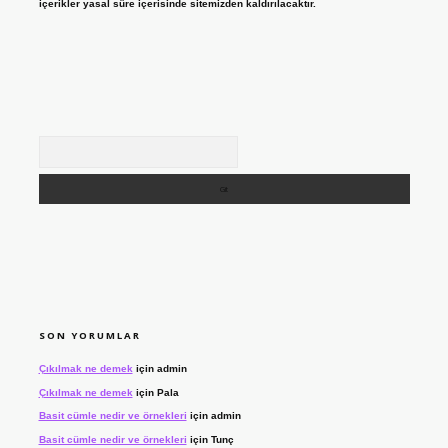
içerikler yasal süre içerisinde sitemizden kaldırılacaktır.
Arama
SON YORUMLAR
Çıkılmak ne demek
için
admin
Çıkılmak ne demek
için
Pala
Basit cümle nedir ve örnekleri
için
admin
Basit cümle nedir ve örnekleri
için
Tunç