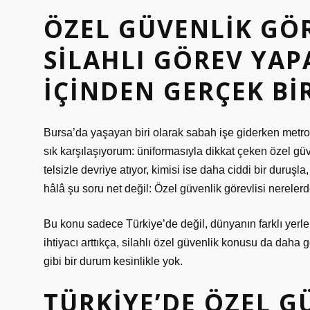
ÖZEL GÜVENLIK GÖR
SILAHLI GÖREV YA
IÇINDEN GERÇEK BI
Bursa’da yaşayan biri olarak sabah işe giderken metro
sık karşılaşıyorum: üniformasıyla dikkat çeken özel güve
telsizle devriye atıyor, kimisi ise daha ciddi bir duruşl
hâlâ şu soru net değil: Özel güvenlik görevlisi nerelerd
Bu konu sadece Türkiye’de değil, dünyanın farklı yerl
ihtiyacı arttıkça, silahlı özel güvenlik konusu da daha
gibi bir durum kesinlikle yok.
TÜRKIYE’DE ÖZEL G