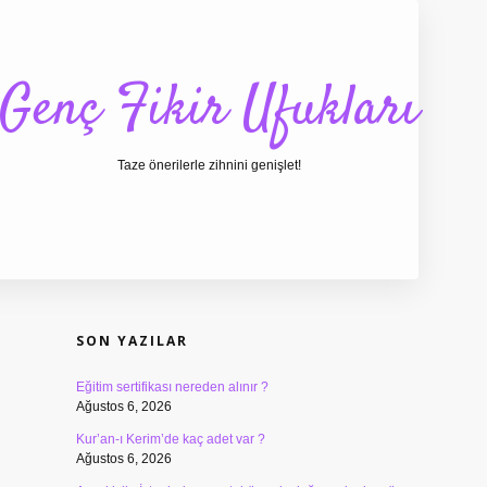
Genç Fikir Ufukları
Taze önerilerle zihnini genişlet!
SIDEBAR
ilbet giriş
ilbet
ilbet
SON YAZILAR
Eğitim sertifikası nereden alınır ?
Ağustos 6, 2026
Kur’an-ı Kerim’de kaç adet var ?
Ağustos 6, 2026