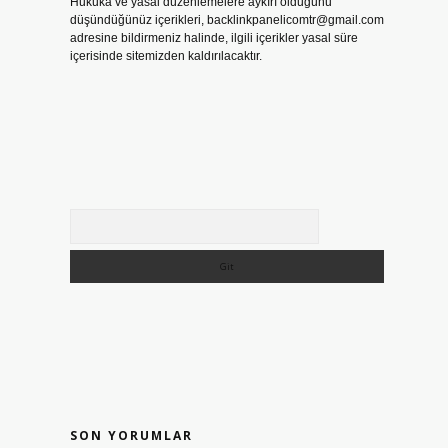
Hukuka ve yasal düzenlemelere aykırı olduğunu
düşündüğünüz içerikleri,
backlinkpanelicomtr@gmail.com
adresine bildirmeniz halinde, ilgili içerikler yasal süre
içerisinde sitemizden kaldırılacaktır.
Arama
SON YORUMLAR