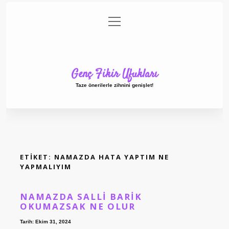
menüyü
Anasayfa
Gizlilik Politikası
Yasal Uyarı
aç
Hakkımızda
Genç Fikir Ufukları
Taze önerilerle zihnini genişlet!
ETIKET:
NAMAZDA HATA YAPTIM NE
YAPMALIYIM
NAMAZDA SALLI BARIK
OKUMAZSAK NE OLUR
Tarih: Ekim 31, 2024