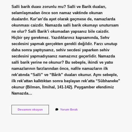
Salli barik duası zorunlu mu? Salli ve Barik duaları,
selamlaşmadan önce son namaz vaktinde okunan
dualardır. Kur’an’da ayet olarak geçmese de, namazlarda
okunması caizdir. Namazda salli barik okumayı unutursam
ne olur? Salli Barik’i okumadan yapsanız bile caizdir.
Hiçbir şey gerekmez. Yazdıklarınız kapsamında, Sehv
secdesini yapmak gerçekten gerekli değildir. Farzı unutup
daha sonra yaptıysanız, sehiv secdesi yaparken sehiv
secdesini yapmadıysanız namazınız geçerlidir. Namazda
salli barik yerine ne okunur? Bu sebeple, ikindi ve yatsı
namazlarının farzlarından önce, nafile namazların ilk
rek’atında “Salli” ve “Bârik” duaları okunur. Aynı sebeple,
ilk rek’attan kalktıktan sonra başlayan rek’atta “Sübhaneke”
okunur (Bilmen, İlmihal, 141-142). Peygamber efendimiz
Namazda…
Namazda
Devamını okuyun
Yorum Bırak
Salli
Barik
Okumazsak
Ne
Olur