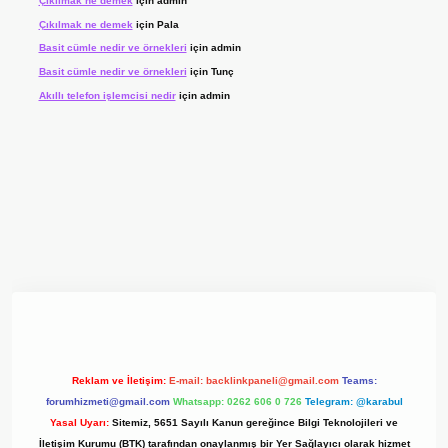
Çıkılmak ne demek
için
admin
Çıkılmak ne demek
için
Pala
Basit cümle nedir ve örnekleri
için
admin
Basit cümle nedir ve örnekleri
için
Tunç
Akıllı telefon işlemcisi nedir
için
admin
giriş adresi
www.betexper.xyz/
Reklam ve İletişim:
E-mail:
backlinkpaneli@gmail.com
Teams:
forumhizmeti@gmail.com
Whatsapp: 0262 606 0 726
Telegram: @karabul
Yasal Uyarı:
Sitemiz, 5651 Sayılı Kanun gereğince Bilgi Teknolojileri ve
İletişim Kurumu (BTK) tarafından onaylanmış bir Yer Sağlayıcı olarak hizmet