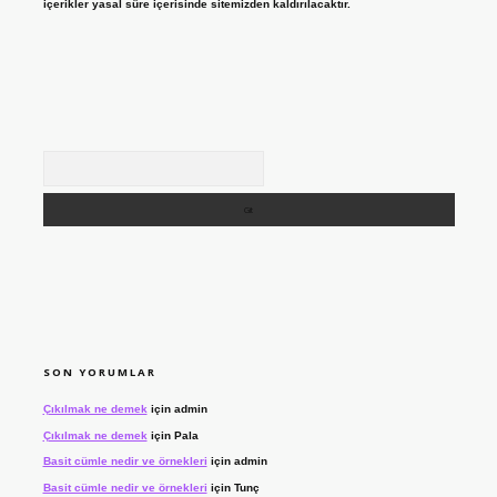
içerikler yasal süre içerisinde sitemizden kaldırılacaktır.
Arama
SON YORUMLAR
Çıkılmak ne demek
için
admin
Çıkılmak ne demek
için
Pala
Basit cümle nedir ve örnekleri
için
admin
Basit cümle nedir ve örnekleri
için
Tunç