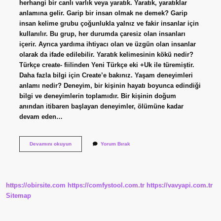
herhangi bir canlı varlık veya yaratık. Yaratık, yaratıklar
anlamına gelir. Garip bir insan olmak ne demek? Garip
insan kelime grubu çoğunlukla yalnız ve fakir insanlar için
kullanılır. Bu grup, her durumda çaresiz olan insanları
içerir. Ayrıca yardıma ihtiyacı olan ve üzgün olan insanlar
olarak da ifade edilebilir. Yaratık kelimesinin kökü nedir?
Türkçe create- fiilinden Yeni Türkçe eki +Uk ile türemiştir.
Daha fazla bilgi için Create’e bakınız. Yaşam deneyimleri
anlamı nedir? Deneyim, bir kişinin hayatı boyunca edindiği
bilgi ve deneyimlerin toplamıdır. Bir kişinin doğum
anından itibaren başlayan deneyimler, ölümüne kadar
devam eden…
Garip
Devamını okuyun
Yorum Bırak
Yaratık
Anlamı
Nedir
https://obirsite.com
https://comfystool.com.tr
https://vavyapi.com.tr
Sitemap