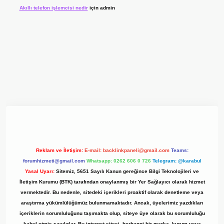
Akıllı telefon işlemcisi nedir
için
admin
yz/
Reklam ve İletişim:
E-mail:
backlinkpaneli@gmail.com
Teams:
forumhizmeti@gmail.com
Whatsapp: 0262 606 0 726
Telegram: @karabul
Yasal Uyarı:
Sitemiz, 5651 Sayılı Kanun gereğince Bilgi Teknolojileri ve
İletişim Kurumu (BTK) tarafından onaylanmış bir Yer Sağlayıcı olarak hizmet
vermektedir. Bu nedenle, sitedeki içerikleri proaktif olarak denetleme veya
araştırma yükümlülüğümüz bulunmamaktadır. Ancak, üyelerimiz yazdıkları
içeriklerin sorumluluğunu taşımakta olup, siteye üye olarak bu sorumluluğu
kabul etmiş sayılırlar. Bu internet sitesi, herhangi bir marka, kurum veya