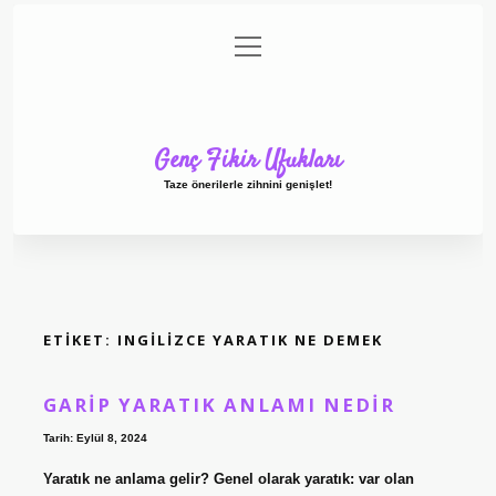
menüyü
Anasayfa
Gizlilik Politikası
Yasal Uyarı
aç
Hakkımızda
Genç Fikir Ufukları
Taze önerilerle zihnini genişlet!
ETIKET:
INGILIZCE YARATIK NE DEMEK
GARIP YARATIK ANLAMI NEDIR
Tarih: Eylül 8, 2024
Yaratık ne anlama gelir? Genel olarak yaratık: var olan