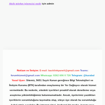
Akıllı telefon işlemcisi nedir
için
admin
t giriş adresi
www.betexper.xyz/
Reklam ve İletişim:
E-mail:
backlinkpaneli@gmail.com
Teams:
forumhizmeti@gmail.com
Whatsapp: 0262 606 0 726
Telegram: @karabul
Yasal Uyarı:
Sitemiz, 5651 Sayılı Kanun gereğince Bilgi Teknolojileri ve
İletişim Kurumu (BTK) tarafından onaylanmış bir Yer Sağlayıcı olarak hizmet
vermektedir. Bu nedenle, sitedeki içerikleri proaktif olarak denetleme veya
araştırma yükümlülüğümüz bulunmamaktadır. Ancak, üyelerimiz yazdıkları
içeriklerin sorumluluğunu taşımakta olup, siteye üye olarak bu sorumluluğu
kabul etmiş sayılırlar. Bu internet sitesi, herhangi bir marka, kurum veya