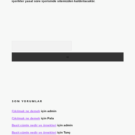
içerikler yasal süre içerisinde sitemizden kaldırılacaktır.
Arama
SON YORUMLAR
Çıkılmak ne demek
için
admin
Çıkılmak ne demek
için
Pala
Basit cümle nedir ve örnekleri
için
admin
Basit cümle nedir ve örnekleri
için
Tunç