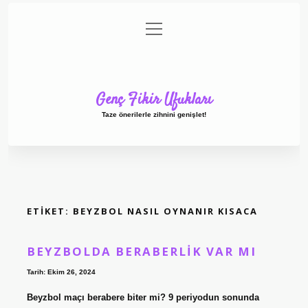
menüyü
Anasayfa
Gizlilik Politikası
Yasal Uyarı
aç
Hakkımızda
Genç Fikir Ufukları
Taze önerilerle zihnini genişlet!
ETIKET:
BEYZBOL NASIL OYNANIR KISACA
BEYZBOLDA BERABERLIK VAR MI
Tarih: Ekim 26, 2024
Beyzbol maçı berabere biter mi? 9 periyodun sonunda