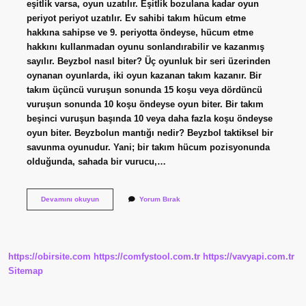
eşitlik varsa, oyun uzatılır. Eşitlik bozulana kadar oyun
periyot periyot uzatılır. Ev sahibi takım hücum etme
hakkına sahipse ve 9. periyotta öndeyse, hücum etme
hakkını kullanmadan oyunu sonlandırabilir ve kazanmış
sayılır. Beyzbol nasıl biter? Üç oyunluk bir seri üzerinden
oynanan oyunlarda, iki oyun kazanan takım kazanır. Bir
takım üçüncü vuruşun sonunda 15 koşu veya dördüncü
vuruşun sonunda 10 koşu öndeyse oyun biter. Bir takım
beşinci vuruşun başında 10 veya daha fazla koşu öndeyse
oyun biter. Beyzbolun mantığı nedir? Beyzbol taktiksel bir
savunma oyunudur. Yani; bir takım hücum pozisyonunda
olduğunda, sahada bir vurucu,…
Beyzbolda
Devamını okuyun
Yorum Bırak
Beraberlik
Var
Mı
https://obirsite.com
https://comfystool.com.tr
https://vavyapi.com.tr
Sitemap