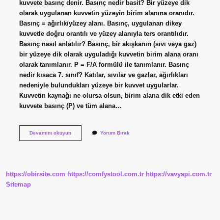
kuvvete basınç denir. Basınç nedir basit? Bir yüzeye dik
olarak uygulanan kuvvetin yüzeyin birim alanına oranıdır.
Basınç = ağırlık/yüzey alanı. Basınç, uygulanan dikey
kuvvetle doğru orantılı ve yüzey alanıyla ters orantılıdır.
Basınç nasıl anlatılır? Basınç, bir akışkanın (sıvı veya gaz)
bir yüzeye dik olarak uyguladığı kuvvetin birim alana oranı
olarak tanımlanır. P = F/A formülü ile tanımlanır. Basınç
nedir kısaca 7. sınıf? Katılar, sıvılar ve gazlar, ağırlıkları
nedeniyle bulundukları yüzeye bir kuvvet uygularlar.
Kuvvetin kaynağı ne olursa olsun, birim alana dik etki eden
kuvvete basınç (P) ve tüm alana…
Basınç
Devamını okuyun
Yorum Bırak
Nedir
2
Sinif
https://obirsite.com
https://comfystool.com.tr
https://vavyapi.com.tr
Sitemap