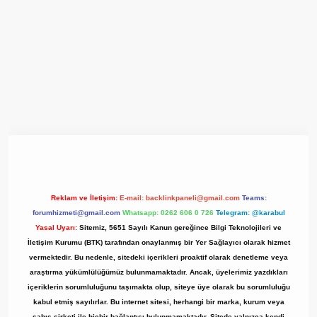
xyz/
Reklam ve İletişim:
E-mail:
backlinkpaneli@gmail.com
Teams:
forumhizmeti@gmail.com
Whatsapp: 0262 606 0 726
Telegram: @karabul
Yasal Uyarı:
Sitemiz, 5651 Sayılı Kanun gereğince Bilgi Teknolojileri ve
İletişim Kurumu (BTK) tarafından onaylanmış bir Yer Sağlayıcı olarak hizmet
vermektedir. Bu nedenle, sitedeki içerikleri proaktif olarak denetleme veya
araştırma yükümlülüğümüz bulunmamaktadır. Ancak, üyelerimiz yazdıkları
içeriklerin sorumluluğunu taşımakta olup, siteye üye olarak bu sorumluluğu
kabul etmiş sayılırlar. Bu internet sitesi, herhangi bir marka, kurum veya
şahıs şirketi ile hiçbir bağlantısı bulunmamaktadır. Sitede yalnızca kendi