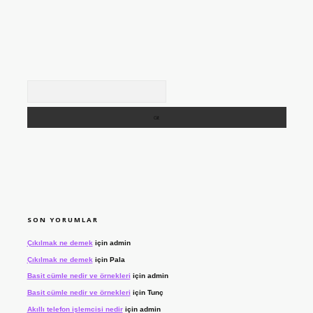
Arama
SON YORUMLAR
Çıkılmak ne demek
için
admin
Çıkılmak ne demek
için
Pala
Basit cümle nedir ve örnekleri
için
admin
Basit cümle nedir ve örnekleri
için
Tunç
Akıllı telefon işlemcisi nedir
için
admin