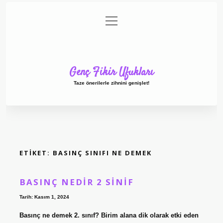
menüyü
Anasayfa
Gizlilik Politikası
Yasal Uyarı
aç
Hakkımızda
Genç Fikir Ufukları
Taze önerilerle zihnini genişlet!
ETIKET:
BASINÇ SINIFI NE DEMEK
BASINÇ NEDIR 2 SINIF
Tarih: Kasım 1, 2024
Basınç ne demek 2. sınıf? Birim alana dik olarak etki eden