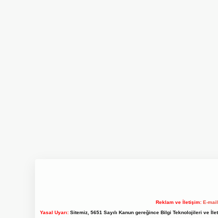
Reklam ve İletişim:
E-mai
Yasal Uyarı:
Sitemiz, 5651 Sayılı Kanun gereğince Bilgi Teknolojileri ve İl