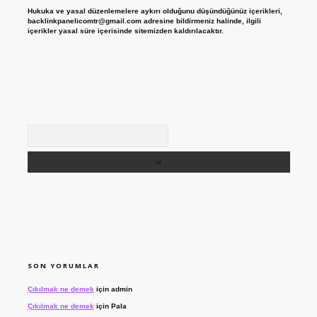
Hukuka ve yasal düzenlemelere aykırı olduğunu düşündüğünüz içerikleri,
backlinkpanelicomtr@gmail.com
adresine bildirmeniz halinde, ilgili
içerikler yasal süre içerisinde sitemizden kaldırılacaktır.
Arama
SON YORUMLAR
Çıkılmak ne demek
için
admin
Çıkılmak ne demek
için
Pala