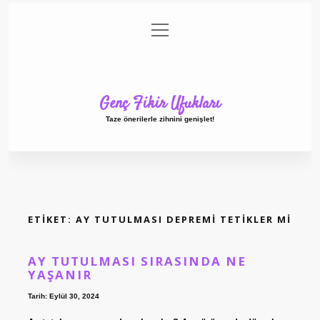
menüyü
Anasayfa
Gizlilik Politikası
Yasal Uyarı
aç
Hakkımızda
Genç Fikir Ufukları
Taze önerilerle zihnini genişlet!
ETIKET:
AY TUTULMASI DEPREMI TETIKLER MI
AY TUTULMASI SIRASINDA NE
YAŞANIR
Tarih: Eylül 30, 2024