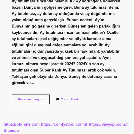
Ay tutulması sırasında neler olur? Ay yörüngede dönerken
bazen Dünya’nın gölgesine girer. Buna ay tutulması denir.
Ay tutulması, ay dolunay olduğunda ve ay düğümlerine
yakın olduğunda gerçekleşir. Bunun nedeni, Ay’ın
Dünya’nın gölgesine girerken Güneş’ten gelen parlaklığını
kaybetmesidir. Ay tutulması insanları nasıl etkiler? Özetle,
ay tutulmaları içsel değişimler ve büyük kararlar alma
eğilimi gibi duygusal dalgalanmalara yol açabilir. Ay
tutulmaları iç dünyanızda yüksek bir farkındalık yaratabilir
ve zihinsel ve duygusal değişimlere yol açabilir. Ayın
kırmızı olması neye işarettir 2024? 2024’ün son ay
tutulması olan Süper Kanlı Ay Tutulması artık çok yakın.
Yaklaşan gök olayında Dünya, Güneş ile dolunay arasına
girecek ve…
Ay
Devamını okuyun
Yorum Bırak
Tutulması
Sırasında
Ne
Yaşanır
https://obirsite.com
https://comfystool.com.tr
https://vavyapi.com.tr
Sitemap