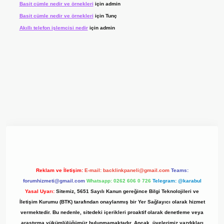
Basit cümle nedir ve örnekleri
için
admin
Basit cümle nedir ve örnekleri
için
Tunç
Akıllı telefon işlemcisi nedir
için
admin
 giriş adresi
www.betexper.xyz/
Reklam ve İletişim:
E-mail:
backlinkpaneli@gmail.com
Teams:
forumhizmeti@gmail.com
Whatsapp: 0262 606 0 726
Telegram: @karabul
Yasal Uyarı:
Sitemiz, 5651 Sayılı Kanun gereğince Bilgi Teknolojileri ve
İletişim Kurumu (BTK) tarafından onaylanmış bir Yer Sağlayıcı olarak hizmet
vermektedir. Bu nedenle, sitedeki içerikleri proaktif olarak denetleme veya
araştırma yükümlülüğümüz bulunmamaktadır. Ancak, üyelerimiz yazdıkları