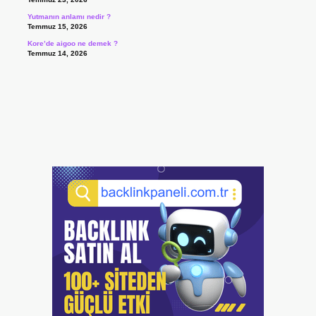
Yutmanın anlamı nedir ?
Temmuz 15, 2026
Kore’de aigoo ne demek ?
Temmuz 14, 2026