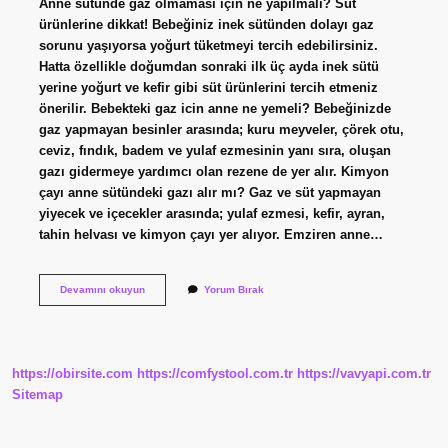
Anne sütünde gaz olmaması için ne yapılmalı? Süt
ürünlerine dikkat! Bebeğiniz inek sütünden dolayı gaz
sorunu yaşıyorsa yoğurt tüketmeyi tercih edebilirsiniz.
Hatta özellikle doğumdan sonraki ilk üç ayda inek sütü
yerine yoğurt ve kefir gibi süt ürünlerini tercih etmeniz
önerilir. Bebekteki gaz icin anne ne yemeli? Bebeğinizde
gaz yapmayan besinler arasında; kuru meyveler, çörek otu,
ceviz, fındık, badem ve yulaf ezmesinin yanı sıra, oluşan
gazı gidermeye yardımcı olan rezene de yer alır. Kimyon
çayı anne sütündeki gazı alır mı? Gaz ve süt yapmayan
yiyecek ve içecekler arasında; yulaf ezmesi, kefir, ayran,
tahin helvası ve kimyon çayı yer alıyor. Emziren anne…
Anne
Devamını okuyun
Yorum Bırak
Sütündeki
Gazı
Ne
Alır
https://obirsite.com
https://comfystool.com.tr
https://vavyapi.com.tr
Sitemap