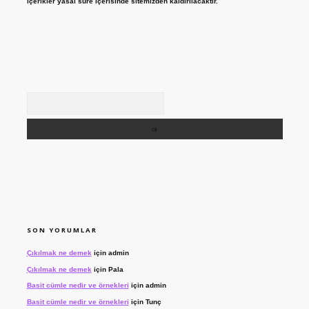
içerikler yasal süre içerisinde sitemizden kaldırılacaktır.
Arama
SON YORUMLAR
Çıkılmak ne demek
için
admin
Çıkılmak ne demek
için
Pala
Basit cümle nedir ve örnekleri
için
admin
Basit cümle nedir ve örnekleri
için
Tunç