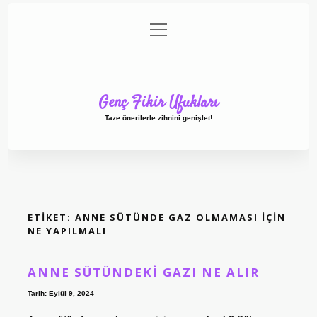
menüyü
Anasayfa
Gizlilik Politikası
Yasal Uyarı
aç
Hakkımızda
Genç Fikir Ufukları
Taze önerilerle zihnini genişlet!
ETIKET:
ANNE SÜTÜNDE GAZ OLMAMASI IÇIN
NE YAPILMALI
ANNE SÜTÜNDEKI GAZI NE ALIR
Tarih: Eylül 9, 2024