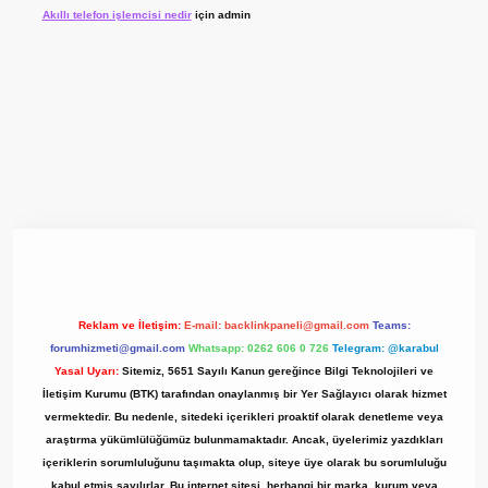
Akıllı telefon işlemcisi nedir
için
admin
 giriş adresi
www.betexper.xyz/
Reklam ve İletişim:
E-mail:
backlinkpaneli@gmail.com
Teams:
forumhizmeti@gmail.com
Whatsapp: 0262 606 0 726
Telegram: @karabul
Yasal Uyarı:
Sitemiz, 5651 Sayılı Kanun gereğince Bilgi Teknolojileri ve
İletişim Kurumu (BTK) tarafından onaylanmış bir Yer Sağlayıcı olarak hizmet
vermektedir. Bu nedenle, sitedeki içerikleri proaktif olarak denetleme veya
araştırma yükümlülüğümüz bulunmamaktadır. Ancak, üyelerimiz yazdıkları
içeriklerin sorumluluğunu taşımakta olup, siteye üye olarak bu sorumluluğu
kabul etmiş sayılırlar. Bu internet sitesi, herhangi bir marka, kurum veya