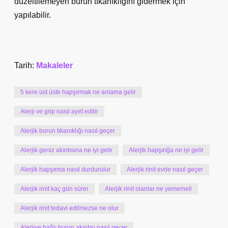
düzeltilemeyen burun tıkanıklığını gidermek için
yapılabilir.
Tarih:
Makaleler
5 kere üst üste hapşırmak ne anlama gelir
Alerji ve grip nasıl ayırt edilir
Alerjik burun tıkanıklığı nasıl geçer
Alerjik geniz akıntısına ne iyi gelir
Alerjik hapşırığa ne iyi gelir
Alerjik hapşırma nasıl durdurulur
Alerjik rinit evde nasıl geçer
Alerjik rinit kaç gün sürer
Alerjik rinit olanlar ne yememeli
Alerjik rinit tedavi edilmezse ne olur
Alerjiye bağlı burun akıntısı nasıl geçer