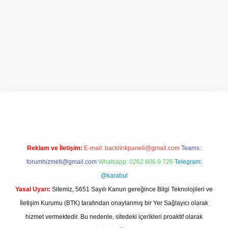
texper.xyz/
Reklam ve İletişim:
E-mail:
backlinkpaneli@gmail.com
Teams:
forumhizmeti@gmail.com
Whatsapp: 0262 606 0 726
Telegram:
@karabul
Yasal Uyarı:
Sitemiz, 5651 Sayılı Kanun gereğince Bilgi Teknolojileri ve
İletişim Kurumu (BTK) tarafından onaylanmış bir Yer Sağlayıcı olarak
hizmet vermektedir. Bu nedenle, sitedeki içerikleri proaktif olarak