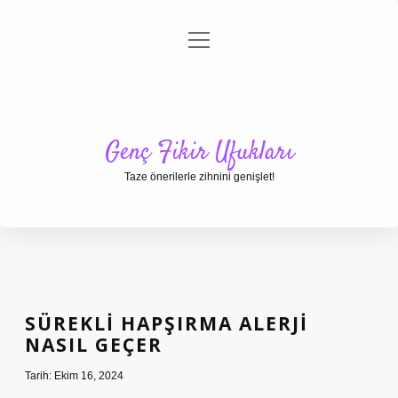
menüyü
Anasayfa
Gizlilik Politikası
Yasal Uyarı
aç
Hakkımızda
Genç Fikir Ufukları
Taze önerilerle zihnini genişlet!
SÜREKLI HAPŞIRMA ALERJI
NASIL GEÇER
Tarih: Ekim 16, 2024