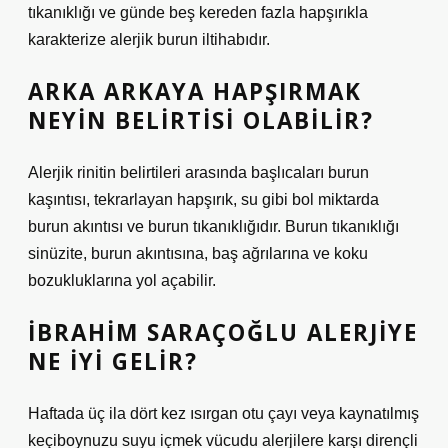
tıkanıklığı ve günde beş kereden fazla hapşırıkla
karakterize alerjik burun iltihabıdır.
ARKA ARKAYA HAPŞIRMAK
NEYIN BELIRTISI OLABILIR?
Alerjik rinitin belirtileri arasında başlıcaları burun
kaşıntısı, tekrarlayan hapşırık, su gibi bol miktarda
burun akıntısı ve burun tıkanıklığıdır. Burun tıkanıklığı
sinüzite, burun akıntısına, baş ağrılarına ve koku
bozukluklarına yol açabilir.
İBRAHIM SARAÇOĞLU ALERJIYE
NE IYI GELIR?
Haftada üç ila dört kez ısırgan otu çayı veya kaynatılmış
keçiboynuzu suyu içmek vücudu alerjilere karşı dirençli