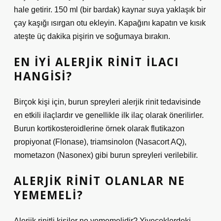
hale getirir. 150 ml (bir bardak) kaynar suya yaklaşık bir
çay kaşığı ısırgan otu ekleyin. Kapağını kapatın ve kısık
ateşte üç dakika pişirin ve soğumaya bırakın.
EN IYI ALERJIK RINIT ILACI
HANGISI?
Birçok kişi için, burun spreyleri alerjik rinit tedavisinde
en etkili ilaçlardır ve genellikle ilk ilaç olarak önerilirler.
Burun kortikosteroidlerine örnek olarak flutikazon
propiyonat (Flonase), triamsinolon (Nasacort AQ),
mometazon (Nasonex) gibi burun spreyleri verilebilir.
ALERJIK RINIT OLANLAR NE
YEMEMELI?
Alerjik rinitli kişiler ne yememelidir? Yiyeceklerdeki