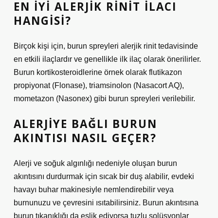
EN IYI ALERJIK RINIT ILACI
HANGISI?
Birçok kişi için, burun spreyleri alerjik rinit tedavisinde
en etkili ilaçlardır ve genellikle ilk ilaç olarak önerilirler.
Burun kortikosteroidlerine örnek olarak flutikazon
propiyonat (Flonase), triamsinolon (Nasacort AQ),
mometazon (Nasonex) gibi burun spreyleri verilebilir.
ALERJIYE BAĞLI BURUN
AKINTISI NASIL GEÇER?
Alerji ve soğuk algınlığı nedeniyle oluşan burun
akıntısını durdurmak için sıcak bir duş alabilir, evdeki
havayı buhar makinesiyle nemlendirebilir veya
burnunuzu ve çevresini ısıtabilirsiniz. Burun akıntısına
burun tıkanıklığı da eşlik ediyorsa tuzlu solüsyonlar