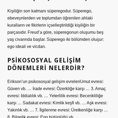
Kişiliğin son katmanı süperegodur. Süperego,
ebeveynlerden ve toplumdan öğrenilen ahlaki
kuralların ve fikirlerin içselleştirildiği kişiliğin bir
parçasıdır. Freud’a göre, süperegonun oluşumu beş
yaş civarında başlar. Süperego iki bölümden oluşur:
ego ideali ve vicdan.
PSIKOSOSYAL GELIŞIM
DÖNEMLERI NELERDIR?
Erikson’un psikososyal gelişim evreleriUmut evresi:
Güven vb. … İrade evresi: Özerkliğe karşı … 3. Amaç
evresi: İddialılık vb. … Yeterlilik evresi: Becerikliliğe
karşı … Sadakat evresi: Kimlik keşfi vb. … Aşk evresi:
Yakınlık vb. … 7. İlgilenme evresi: Üretkenliğe karşı …
8. Bilgelik evresi: Ego bütünlüğü vb.