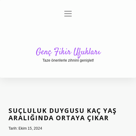
menüyü
Anasayfa
Gizlilik Politikası
Yasal Uyarı
aç
Hakkımızda
Genç Fikir Ufukları
Taze önerilerle zihnini genişlet!
SUÇLULUK DUYGUSU KAÇ YAŞ
ARALIĞINDA ORTAYA ÇIKAR
Tarih: Ekim 15, 2024