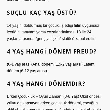
SUÇLU KAÇ YAŞ ÜSTÜ?
14 yaşını doldurmuş bir çocuk, işlediği fiilin uygunsuz
içeriğini tanıyamıyorsa cezalandırılmaz. 18 ile 24
yaşları arasında “genç yetişkin” statüsü kabul edilir.
4 YAŞ HANGI DÖNEM FREUD?
(0-1 yaş arası) Anal dönem (1,5-2 yaş arası) Latent
dönem (6-12 yaş arası).
4 YAŞ HANGI DÖNEMDIR?
Erken Çocukluk – Oyun Zamanı (3-6 Yaş) Okul öncesi
yılları da kapsayan erken çocukluk dönemi, çocuğun
aktif olarak çevresine uyum sağladığı, uyarıcılarla dolu