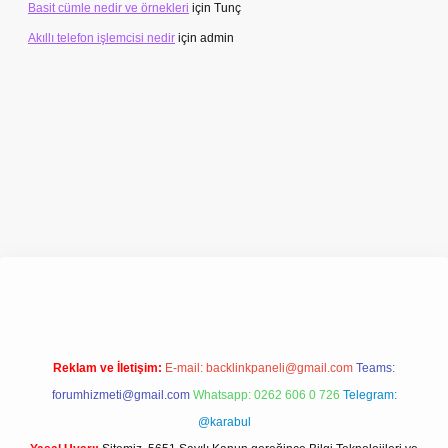
Basit cümle nedir ve örnekleri
için
Tunç
Akıllı telefon işlemcisi nedir
için
admin
giriş adresi
www.betexper.xyz/
Reklam ve İletişim:
E-mail:
backlinkpaneli@gmail.com
Teams:
forumhizmeti@gmail.com
Whatsapp: 0262 606 0 726
Telegram:
@karabul