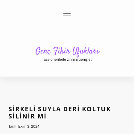
menüyü
Anasayfa
Gizlilik Politikası
Yasal Uyarı
aç
Hakkımızda
Genç Fikir Ufukları
Taze önerilerle zihnini genişlet!
SIRKELI SUYLA DERI KOLTUK
SILINIR MI
Tarih: Ekim 3, 2024