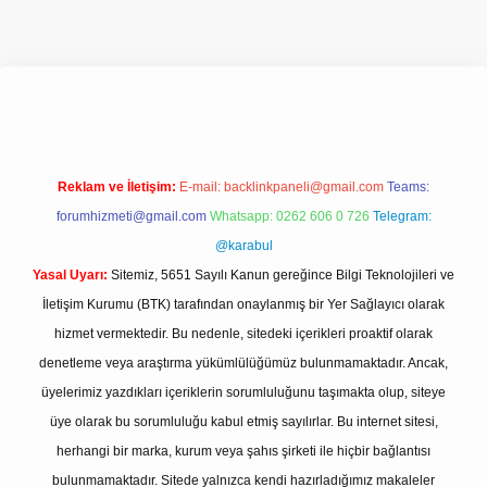
texper.xyz/
Reklam ve İletişim:
E-mail:
backlinkpaneli@gmail.com
Teams:
forumhizmeti@gmail.com
Whatsapp: 0262 606 0 726
Telegram:
@karabul
Yasal Uyarı:
Sitemiz, 5651 Sayılı Kanun gereğince Bilgi Teknolojileri ve
İletişim Kurumu (BTK) tarafından onaylanmış bir Yer Sağlayıcı olarak
hizmet vermektedir. Bu nedenle, sitedeki içerikleri proaktif olarak
denetleme veya araştırma yükümlülüğümüz bulunmamaktadır. Ancak,
üyelerimiz yazdıkları içeriklerin sorumluluğunu taşımakta olup, siteye
üye olarak bu sorumluluğu kabul etmiş sayılırlar. Bu internet sitesi,
herhangi bir marka, kurum veya şahıs şirketi ile hiçbir bağlantısı
bulunmamaktadır. Sitede yalnızca kendi hazırladığımız makaleler