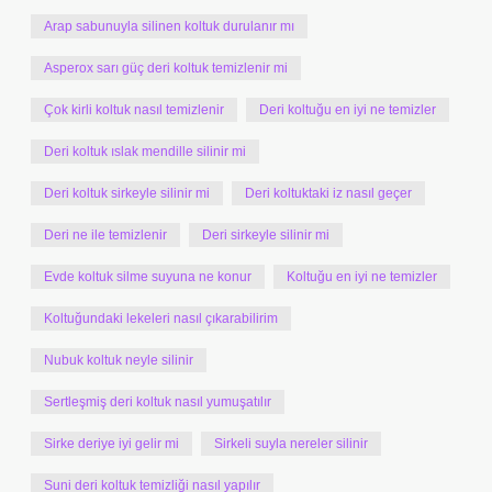
Arap sabunuyla silinen koltuk durulanır mı
Asperox sarı güç deri koltuk temizlenir mi
Çok kirli koltuk nasıl temizlenir
Deri koltuğu en iyi ne temizler
Deri koltuk ıslak mendille silinir mi
Deri koltuk sirkeyle silinir mi
Deri koltuktaki iz nasıl geçer
Deri ne ile temizlenir
Deri sirkeyle silinir mi
Evde koltuk silme suyuna ne konur
Koltuğu en iyi ne temizler
Koltuğundaki lekeleri nasıl çıkarabilirim
Nubuk koltuk neyle silinir
Sertleşmiş deri koltuk nasıl yumuşatılır
Sirke deriye iyi gelir mi
Sirkeli suyla nereler silinir
Suni deri koltuk temizliği nasıl yapılır