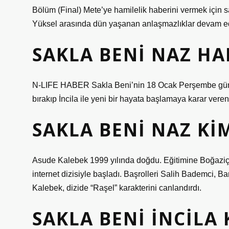
Bölüm (Final) Mete’ye hamilelik haberini vermek için sab
Yüksel arasında dün yaşanan anlaşmazlıklar devam eder
SAKLA BENI NAZ HA
N-LIFE HABER Sakla Beni’nin 18 Ocak Perşembe günü 
bırakıp İncila ile yeni bir hayata başlamaya karar veren
SAKLA BENI NAZ KI
Asude Kalebek 1999 yılında doğdu. Eğitimine Boğaziç
internet dizisiyle başladı. Başrolleri Salih Bademci, 
Kalebek, dizide “Raşel” karakterini canlandırdı.
SAKLA BENI İNCILA