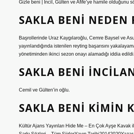
Gizle beni | İncil, Gülten ve Afife’ye hamile olduğunu
SAKLA BENI NEDEN 
Başrollerinde Uraz Kaygılaroğlu, Cemre Baysel ve As
yayınlandığında istenilen reyting başarısını yakalayama
yönetiminden ikinci sezon onayı alamadığı iddia edildi
SAKLA BENI İNCILA
Cemil ve Gülten’in oğlu.
SAKLA BENI KIMIN K
Kültür Ajans Yayınları Hide Me – En Çok Ayşe Kavak il
Şarkı Sözleri – Tüm ŞiirlerYayın Tarihi20142020Yaz