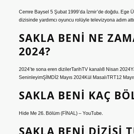
Cemre Baysel 5 Şubat 1999’da İzmir’de doğdu. Ege Üniv
dizisinde yardımcı oyuncu rolüyle televizyona adım attı
SAKLA BENI NE ZAM
2024?
2024’te sona eren dizilerTarihTV kanalı8 Nisan 2024
SeninleyimŞİMDİ2 Mayıs 2024Kül MasalıTRT12 Mayıs
SAKLA BENI KAÇ B
Hide Me 26. Bölüm (FİNAL) – YouTube.
SAKLA BENI DIZISI 