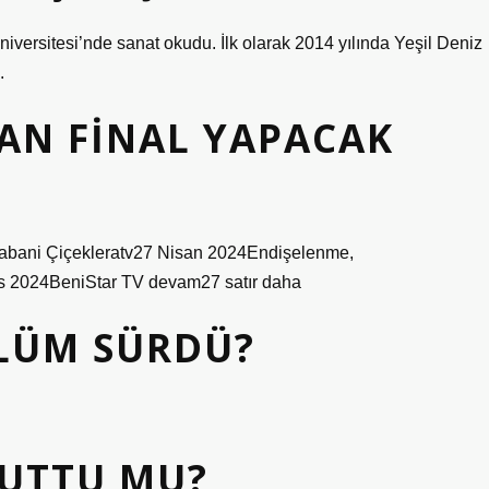
ersitesi’nde sanat okudu. İlk olarak 2014 yılında Yeşil Deniz
.
AN FINAL YAPACAK
Yabani Çiçekleratv27 Nisan 2024Endişelenme,
 2024BeniStar TV devam27 satır daha
ÖLÜM SÜRDÜ?
TUTTU MU?