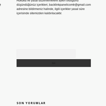
Hukuka ve yasal düzenlemelere aykırı olduğunu
e
düşündüğünüz içerikleri,
backlinkpanelicomtr@gmail.com
adresine bildirmeniz halinde, ilgili içerikler yasal süre
içerisinde sitemizden kaldırılacaktır.
Arama
SON YORUMLAR