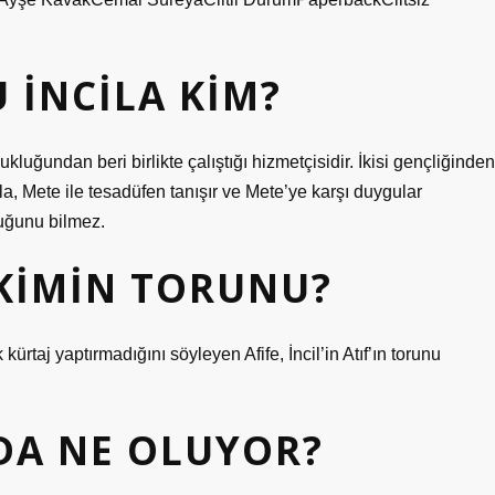
 İNCILA KIM?
kluğundan beri birlikte çalıştığı hizmetçisidir. İkisi gençliğinden
cilla, Mete ile tesadüfen tanışır ve Mete’ye karşı duygular
duğunu bilmez.
 KIMIN TORUNU?
 yaptırmadığını söyleyen Afife, İncil’in Atıf’ın torunu
DA NE OLUYOR?