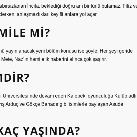
ırsızlanan İncila, beklediği doğru anı bir türlü bulamaz. Filiz v
ken, anlaşmazlıkları keyifli anlara yol açar.
MILE MI?
yayınlanacak yeni bölüm konusu ise şöyle; Her şeyi geride
 Mete, Naz’ın hamilelik haberini alınca çok şaşırır.
MDIR?
i Üniversitesi’nde devam eden Kalebek, oyunculuğa Kulüp adlı
Barış Arduç ve Gökçe Bahadır gibi isimlerle paylaşan Asude
 KAÇ YAŞINDA?