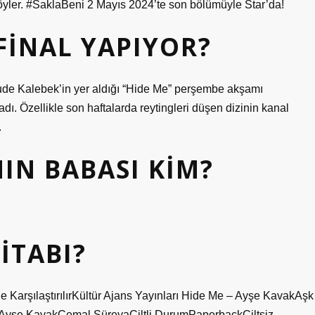
 söyler. #SaklaBeni 2 Mayıs 2024’te son bölümüyle Star’da!
FINAL YAPIYOR?
ude Kalebek’in yer aldığı “Hide Me” perşembe akşamı
dı. Özellikle son haftalarda reytingleri düşen dizinin kanal
.
NIN BABASI KIM?
ITABI?
e KarşılaştırılırKültür Ajans Yayınları Hide Me – Ayşe KavakAşk
arAyşe KavakCemal SüreyaCiltli DurumPaperbackCiltsiz