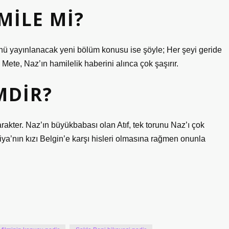
MILE MI?
yayınlanacak yeni bölüm konusu ise şöyle; Her şeyi geride
 Mete, Naz’ın hamilelik haberini alınca çok şaşırır.
MDIR?
akter. Naz’ın büyükbabası olan Atıf, tek torunu Naz’ı çok
iya’nın kızı Belgin’e karşı hisleri olmasına rağmen onunla