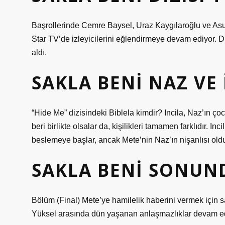
Başrollerinde Cemre Baysel, Uraz Kaygılaroğlu ve Asu
Star TV’de izleyicilerini eğlendirmeye devam ediyor. D
aldı.
SAKLA BENI NAZ VE 
“Hide Me” dizisindeki Biblela kimdir? Incila, Naz’ın çocu
beri birlikte olsalar da, kişilikleri tamamen farklıdır. In
beslemeye başlar, ancak Mete’nin Naz’ın nişanlısı ol
SAKLA BENI SONUN
Bölüm (Final) Mete’ye hamilelik haberini vermek için sab
Yüksel arasında dün yaşanan anlaşmazlıklar devam eder