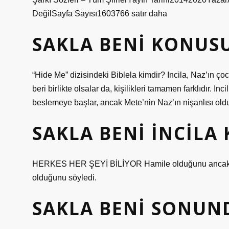
DeğilSayfa Sayısı1603766 satır daha
SAKLA BENI KONUSU
“Hide Me” dizisindeki Biblela kimdir? Incila, Naz’ın çocu
beri birlikte olsalar da, kişilikleri tamamen farklıdır. In
beslemeye başlar, ancak Mete’nin Naz’ın nişanlısı ol
SAKLA BENI İNCILA
HERKES HER ŞEYİ BİLİYOR Hamile olduğunu ancak kürtaj
olduğunu söyledi.
SAKLA BENI SONUN