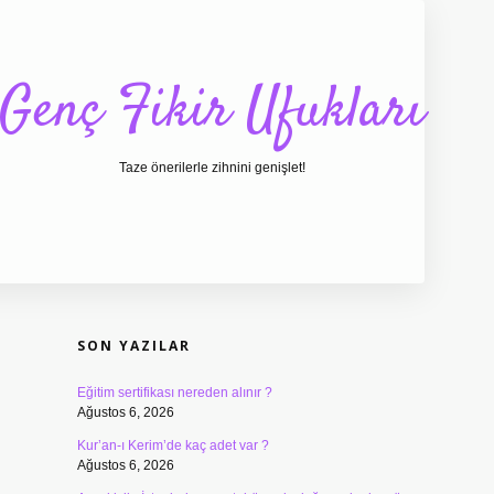
Genç Fikir Ufukları
Taze önerilerle zihnini genişlet!
SIDEBAR
ilbet giriş
ilbet
ilbe
SON YAZILAR
Eğitim sertifikası nereden alınır ?
Ağustos 6, 2026
Kur’an-ı Kerim’de kaç adet var ?
Ağustos 6, 2026