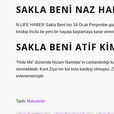
SAKLA BENI NAZ HA
N-LIFE HABER Sakla Beni’nin 18 Ocak Perşembe günü 
bırakıp İncila ile yeni bir hayata başlamaya karar veren
SAKLA BENI ATIF KI
“Hide Me” dizisinde Nizam Namidar’ın canlandırdığı kar
sevmektedir. Kont Ziya’nın kol kola kardeşi olmuştur. Z
evlenememiştir.
Tarih:
Makaleler