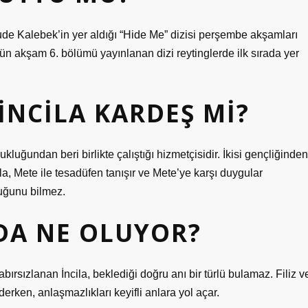
de Kalebek’in yer aldığı “Hide Me” dizisi perşembe akşamları
ün akşam 6. bölümü yayınlanan dizi reytinglerde ilk sırada yer
İNCILA KARDEŞ MI?
kluğundan beri birlikte çalıştığı hizmetçisidir. İkisi gençliğinden
cilla, Mete ile tesadüfen tanışır ve Mete’ye karşı duygular
duğunu bilmez.
DA NE OLUYOR?
ırsızlanan İncila, beklediği doğru anı bir türlü bulamaz. Filiz v
ken, anlaşmazlıkları keyifli anlara yol açar.