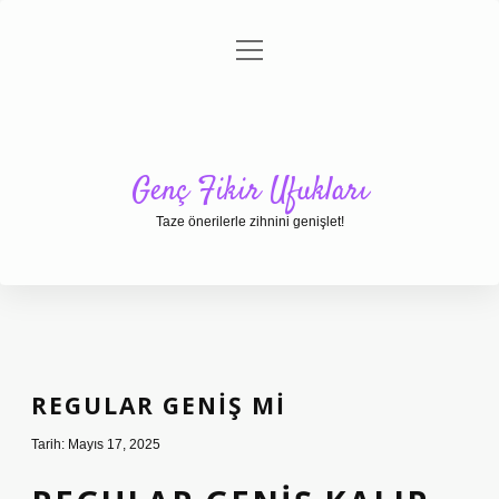
menüyü
Anasayfa
Gizlilik Politikası
Yasal Uyarı
aç
Hakkımızda
Genç Fikir Ufukları
Taze önerilerle zihnini genişlet!
REGULAR GENIŞ MI
Tarih: Mayıs 17, 2025