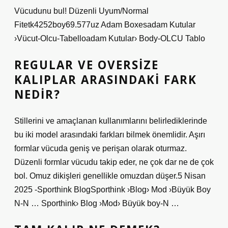
Vücudunu bul! Düzenli Uyum/Normal
Fitetk4252boy69.577uz Adam Boxesadam Kutular
›Vücut-Olcu-Tabelloadam Kutular› Body-OLCU Tablo
REGULAR VE OVERSIZE
KALIPLAR ARASINDAKI FARK
NEDIR?
Stillerini ve amaçlanan kullanımlarını belirlediklerinde
bu iki model arasındaki farkları bilmek önemlidir. Aşırı
formlar vücuda geniş ve perişan olarak oturmaz.
Düzenli formlar vücudu takip eder, ne çok dar ne de çok
bol. Omuz dikişleri genellikle omuzdan düşer.5 Nisan
2025 -Sporthink BlogSporthink ›Blog› Mod ›Büyük Boy
N-N … Sporthink› Blog ›Mod› Büyük boy-N …