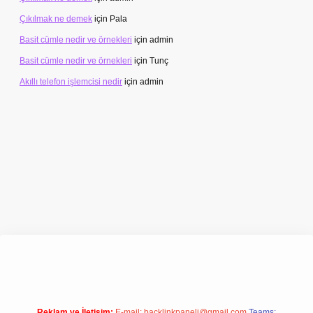
Çıkılmak ne demek
için
Pala
Basit cümle nedir ve örnekleri
için
admin
Basit cümle nedir ve örnekleri
için
Tunç
Akıllı telefon işlemcisi nedir
için
admin
ilbet giriş adresi
www.betexper.xyz/
Reklam ve İletişim:
E-mail:
backlinkpaneli@gmail.com
Teams: