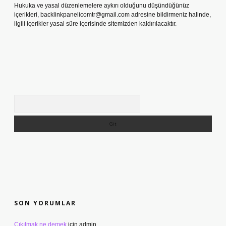
Hukuka ve yasal düzenlemelere aykırı olduğunu düşündüğünüz
içerikleri,
backlinkpanelicomtr@gmail.com
adresine bildirmeniz halinde,
ilgili içerikler yasal süre içerisinde sitemizden kaldırılacaktır.
Arama
SON YORUMLAR
Çıkılmak ne demek
için
admin