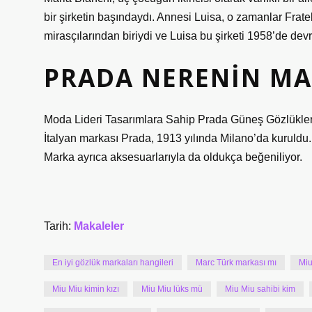
bir şirketin başındaydı. Annesi Luisa, o zamanlar Fratel
mirasçılarından biriydi ve Luisa bu şirketi 1958’de devr
PRADA NERENIN MA
Moda Lideri Tasarımlara Sahip Prada Güneş Gözlükleri
İtalyan markası Prada, 1913 yılında Milano’da kuruldu. 
Marka ayrıca aksesuarlarıyla da oldukça beğeniliyor.
Tarih:
Makaleler
En iyi gözlük markaları hangileri
Marc Türk markası mı
Miu
Miu Miu kimin kızı
Miu Miu lüks mü
Miu Miu sahibi kim