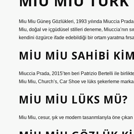
MIU MIU TÜRK
Miu Miu Güneş Gözlükleri, 1993 yılında Miuccia Prada 
Miu, doğal ve içgüdüsel stilleri deneme, Miuccia’nın sını
kendini özgürce ifade edebildiği bir ortam yaratma fırsat
MIU MIU SAHIBI KI
Miuccia Prada, 2015’ten beri Patrizio Bertelli ile birl
Miu Miu, Church’s, Car Shoe ve lüks şekerleme marka
MIU MIU LÜKS MÜ?
Miu Miu, cesur, şık ve modern tasarımlarıyla öne çıkan