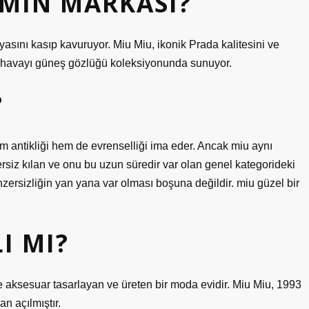
IMIN MARKASI?
sını kasıp kavuruyor. Miu Miu, ikonik Prada kalitesini ve
ici havayı güneş gözlüğü koleksiyonunda sunuyor.
?
em antikliği hem de evrenselliği ima eder. Ancak miu aynı
ersiz kılan ve onu bu uzun süredir var olan genel kategorideki
enzersizliğin yan yana var olması boşuna değildir. miu güzel bir
I MI?
 ve aksesuar tasarlayan ve üreten bir moda evidir. Miu Miu, 1993
n açılmıştır.