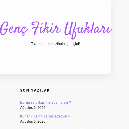
Genç Fikir Ufukları
Taze önerilerle zihnini genişlet!
SIDEBAR
ilbet giriş
ilbet
ilbe
SON YAZILAR
Eğitim sertifikası nereden alınır ?
Ağustos 6, 2026
Kur’an-ı Kerim’de kaç adet var ?
Ağustos 6, 2026