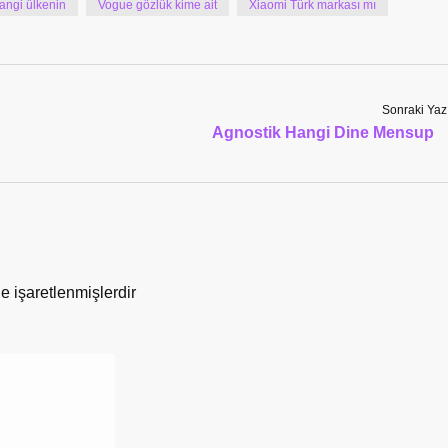
ngi ülkenin
Vogue gözlük kime ait
Xiaomi Türk markası mı
Sonraki Yaz
Agnostik Hangi Dine Mensup
le işaretlenmişlerdir