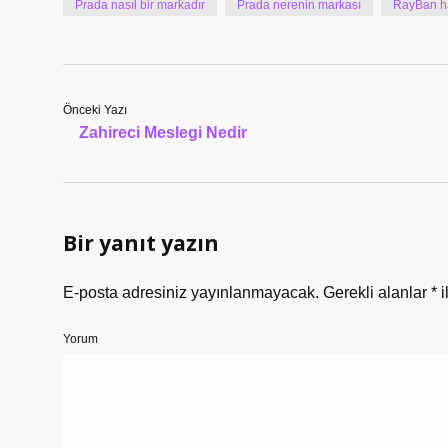
Prada nasıl bir markadır
Prada nerenin markası
RayBan ha
Önceki Yazı
Zahireci Meslegi Nedir
Bir yanıt yazın
E-posta adresiniz yayınlanmayacak.
Gerekli alanlar
*
i
Yorum