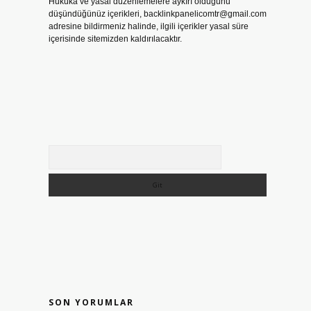
Hukuka ve yasal düzenlemelere aykırı olduğunu
düşündüğünüz içerikleri,
backlinkpanelicomtr@gmail.com
adresine bildirmeniz halinde, ilgili içerikler yasal süre
içerisinde sitemizden kaldırılacaktır.
Arama
SON YORUMLAR