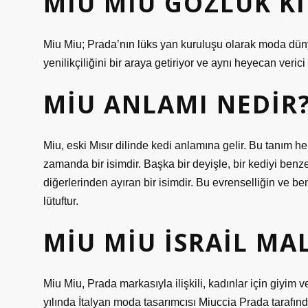
MIU MIU GÖZLÜK K
Miu Miu; Prada’nın lüks yan kuruluşu olarak moda dünya
yenilikçiliğini bir araya getiriyor ve aynı heyecan ver
MIU ANLAMI NEDIR
Miu, eski Mısır dilinde kedi anlamına gelir. Bu tanım h
zamanda bir isimdir. Başka bir deyişle, bir kediyi benz
diğerlerinden ayıran bir isimdir. Bu evrenselliğin ve b
lütuftur.
MIU MIU İSRAIL MAL
Miu Miu, Prada markasıyla ilişkili, kadınlar için giyim
yılında İtalyan moda tasarımcısı Miuccia Prada tarafında