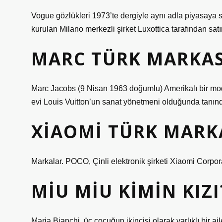
Vogue gözlükleri 1973’te dergiyle aynı adla piyasaya
kurulan Milano merkezli şirket Luxottica tarafından satın
MARC TÜRK MARKAS
Marc Jacobs (9 Nisan 1963 doğumlu) Amerikalı bir moda
evi Louis Vuitton’un sanat yönetmeni olduğunda tanınd
XIAOMI TÜRK MARKA
Markalar. POCO, Çinli elektronik şirketi Xiaomi Corpora
MIU MIU KIMIN KIZI
Maria Bianchi, üç çocuğun ikincisi olarak varlıklı bir 