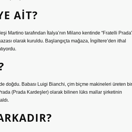
E AIT?
eşi Martino tarafından İtalya’nın Milano kentinde “Fratelli Prada
ğazası olarak kuruldu. Başlangıçta mağaza, İngiltere’den ithal
atıyordu.
?
ede doğdu. Babası Luigi Bianchi, çim biçme makineleri üreten bi
Prada (Prada Kardeşler) olarak bilinen lüks mallar şirketinin
aldı.
ARKADIR?