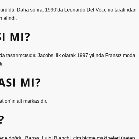
 sürüldü. Daha sonra, 1990’da Leonardo Del Vecchio tarafından
 alındı.
I MI?
 tasarımcısıdır. Jacobs, ilk olarak 1997 yılında Fransız moda
ı.
SI MI?
tion’ın alt markasıdır.
?
ailede doğdu. Babası Luigi Bianchi, çim biçme makineleri üreten