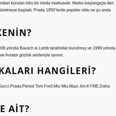
fından kurulan lüks bir moda markasıdır. Marka başlangıçta deri
 üretmeye başladı. Prada 1950’lerde popüler oldu ve şu anda
KENIN?
 1936 yılında Bausch & Lomb tarafından kurulmuş ve 1999 yılında
ve Aviator gözlük serileriyle tanınır.
KALARI HANGILERI?
n.Gucci.Prada.Persol.Tom Ford.Miu Miu.Maui Jim.KYME.Daha
E AIT?